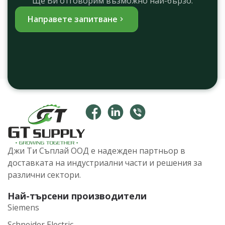
Ще Ви отговорим възможно най-бързо.
Направете запитване
Джи Ти Съплай ООД е надежден партньор в
доставката на индустриални части и решения за
различни сектори.
Най-търсени производители
Siemens
Schneider Electric