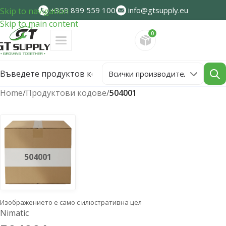
+359 899 559 100
info@gtsupply.eu
Skip to navigation
Skip to main content
0
Направете запитван
Home
/
Продуктови кодове
/
504001
504001
Изображението е само с илюстративна цел
Nimatic