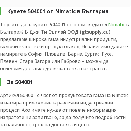
Купете 504001 от Nimatic в България
Търсите да закупите
504001
от производител
Nimatic
в
България? В
Джи Ти Съплай ООД (gtsupply.eu)
предлагаме широка гама индустриални продукти,
включително този продуктов код. Независимо дали се
намирате в София, Пловдив, Варна, Бургас, Русе,
Плевен, Стара Загора или Габрово – можем да
осигурим доставка до всяка точка на страната.
За 504001
Артикул 504001 е част от продуктовата гама на Nimatic
и намира приложение в различни индустриални
процеси. Ако имате нужда от повече информация,
изпратете ни запитване, за да получите подробности
за наличност, срок на доставка и цена.