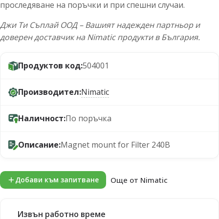
проследяване на поръчки и при спешни случаи.
Джи Ти Съплай ООД – Вашият надежден партньор и
доверен доставчик на Nimatic продукти в България.
Продуктов код:
504001
Производител:
Nimatic
Наличност:
По поръчка
Описание:
Magnet mount for Filter 240B
Още от Nimatic
Добави към запитване
Извън работно време