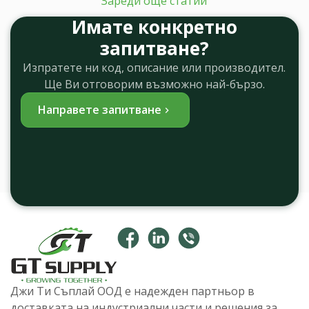
Зареди още статии
Имате конкретно
запитване?
Изпратете ни код, описание или производител.
Ще Ви отговорим възможно най-бързо.
Направете запитване
Джи Ти Съплай ООД е надежден партньор в
доставката на индустриални части и решения за