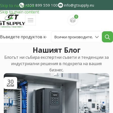
+359 899 559 100
info@gtsupply.eu
Skip to navigation
Skip to main content
0
Направете запитван
Нашият Блог
Блогът ни събира експертни съвети и тенденции за
индустриални решения в подкрепа на вашия
бизнес.
30
ЮЛИ