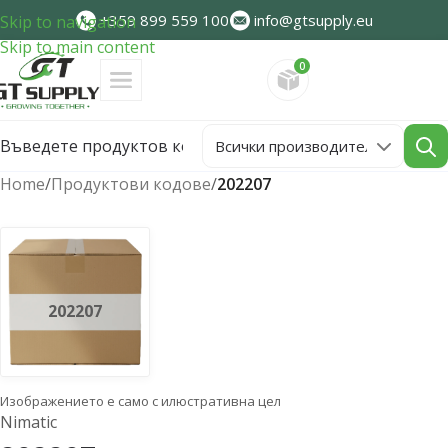
+359 899 559 100
info@gtsupply.eu
Skip to navigation
Skip to main content
0
Направете запитван
Home
/
Продуктови кодове
/
202207
202207
Изображението е само с илюстративна цел
Nimatic