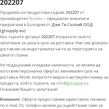
202207
Продажба на продуктови кодове
202207
от
производител
Nimatic
– официално внесени и
предлагани в България от
Джи Ти Съплай ООД
(gtsupply.eu)
.
Ако търсите артикул
202207
Изпратете своето
запитване за цена и срок на доставка. Ние сме доверен
доставчик на индустриални части за територията на
цялата страна.
Не поддържаме складови наличности, но можем да
изготвим персонална оферта с минимален срок на
доставка. Моля, изпратете марка и артикулен номер на
продукта, който търсите, на
info@gtsupply.eu
.
Очакваме Вашето запитване!
Внимание:
Оферти предоставяме единствено писмено
по e-mail. По телефон можем да съдействаме само за