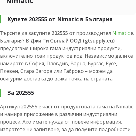
Nimatic
Купете 202555 от Nimatic в България
Търсите да закупите
202555
от производител
Nimatic
в
България? В
Джи Ти Съплай ООД (gtsupply.eu)
предлагаме широка гама индустриални продукти,
включително този продуктов код. Независимо дали се
намирате в София, Пловдив, Варна, Бургас, Русе,
Плевен, Стара Загора или Габрово – можем да
осигурим доставка до всяка точка на страната.
За 202555
Артикул 202555 е част от продуктовата гама на Nimatic
и намира приложение в различни индустриални
процеси. Ако имате нужда от повече информация,
изпратете ни запитване, за да получите подробности