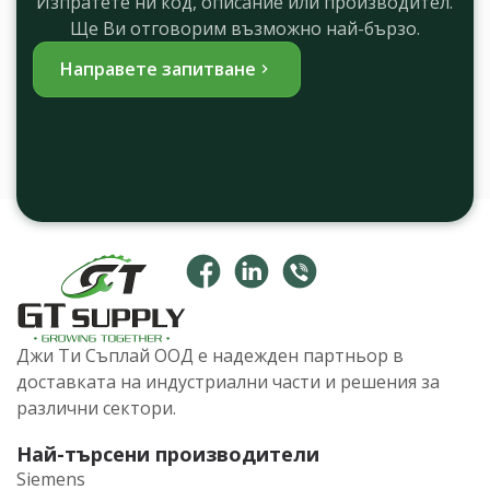
Изпратете ни код, описание или производител.
Ще Ви отговорим възможно най-бързо.
Направете запитване
Джи Ти Съплай ООД е надежден партньор в
доставката на индустриални части и решения за
различни сектори.
Най-търсени производители
Siemens