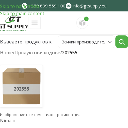
+359 899 559 100
info@gtsupply.eu
Skip to navigation
Skip to main content
0
Направете запитван
Home
/
Продуктови кодове
/
202555
202555
Изображението е само с илюстративна цел
Nimatic