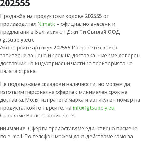
202555
Продажба на продуктови кодове
202555
от
производител
Nimatic
– официално внесени и
предлагани в България от
Джи Ти Съплай ООД
(gtsupply.eu)
.
Ако търсите артикул
202555
Изпратете своето
запитване за цена и срок на доставка. Ние сме доверен
доставчик на индустриални части за територията на
цялата страна.
Не поддържаме складови наличности, но можем да
изготвим персонална оферта с минимален срок на
доставка. Моля, изпратете марка и артикулен номер на
продукта, който търсите, на
info@gtsupply.eu
.
Очакваме Вашето запитване!
Внимание:
Оферти предоставяме единствено писмено
по e-mail. По телефон можем да съдействаме само за