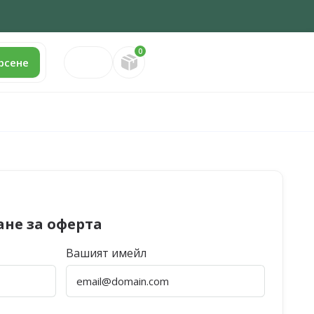
0
Направете запитване
рсене
ане за оферта
Вашият имейл