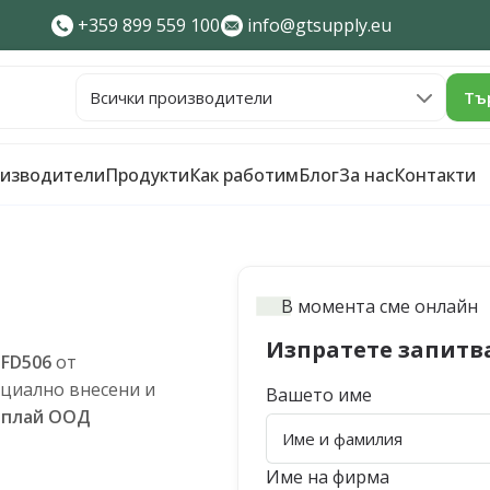
+359 899 559 100
info@gtsupply.eu
Тъ
изводители
Продукти
Как работим
Блог
За нас
Контакти
В момента сме онлайн
Изпратете запитв
5FD506
от
циално внесени и
Вашето име
ъплай ООД
Име на фирма