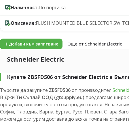
Наличност:
По поръчка
Описание:
FLUSH MOUNTED BLUE SELECTOR SWITC
Още от Schneider Electric
Добави към запитване
Schneider Electric
Купете ZB5FD506 от Schneider Electric в Бъл
Търсите да закупите
ZB5FD506
от производител
Schneid
В
Джи Ти Съплай ООД (gtsupply.eu)
предлагаме широк
продукти, включително този продуктов код. Независим
София, Пловдив, Варна, Бургас, Русе, Плевен, Стара Заг
можем да осигурим доставка до всяка точка на страната