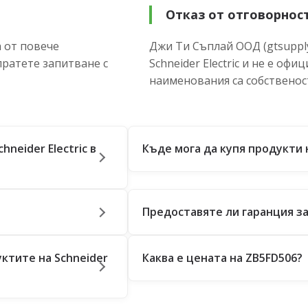
Отказ от отговорнос
 от повече
Джи Ти Съплай ООД (gtsupply
пратете запитване с
Schneider Electric и не е оф
наименования са собственос
neider Electric в
Къде мога да купя продукти н
?
Предоставяте ли гаранция за 
ктите на Schneider
Каква е цената на ZB5FD506?