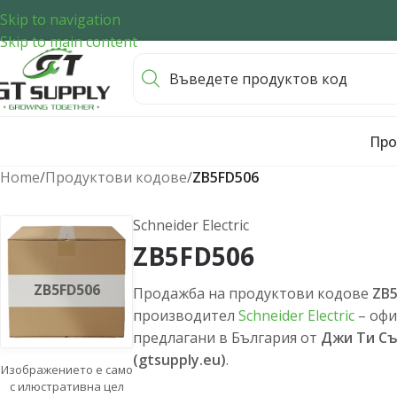
Skip to navigation
Skip to main content
Про
Home
/
Продуктови кодове
/
ZB5FD506
Schneider Electric
ZB5FD506
ZB5FD506
Продажба на продуктови кодове
ZB
производител
Schneider Electric
– офи
предлагани в България от
Джи Ти С
(gtsupply.eu)
.
Изображението е само
с илюстративна цел