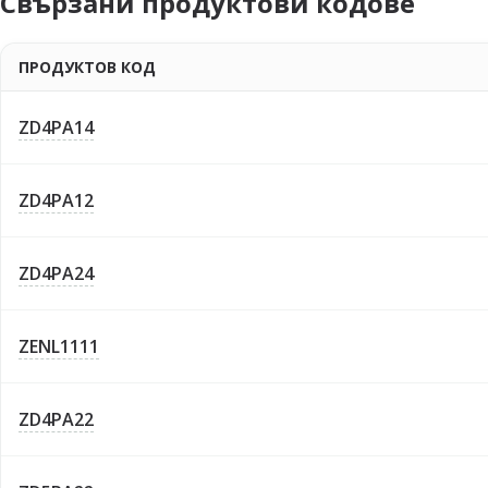
Свързани продуктови кодове
ПРОДУКТОВ КОД
ZD4PA14
ZD4PA12
ZD4PA24
ZENL1111
ZD4PA22