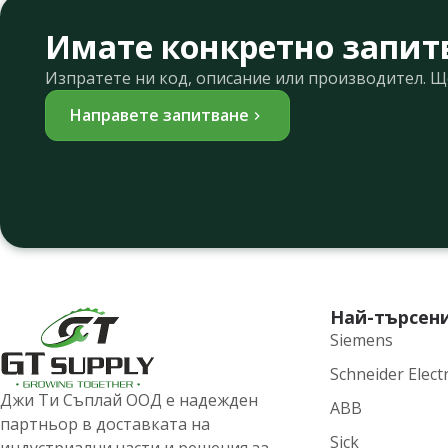
Имате конкретно запит
Изпратете ни код, описание или производител. 
Направете запитване
Най-търсен
Siemens
Schneider Electr
Джи Ти Съплай ООД е надежден
ABB
партньор в доставката на
Sick