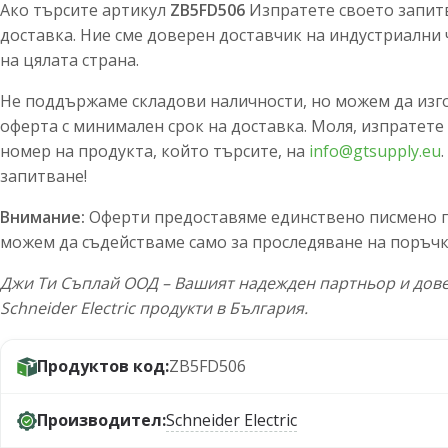
Ако търсите артикул
ZB5FD506
Изпратете своето запитв
доставка. Ние сме доверен доставчик на индустриални 
на цялата страна.
Не поддържаме складови наличности, но можем да изг
оферта с минимален срок на доставка. Моля, изпратете
номер на продукта, който търсите, на
info@gtsupply.eu
запитване!
Внимание:
Оферти предоставяме единствено писмено по
можем да съдействаме само за проследяване на поръчк
Джи Ти Съплай ООД – Вашият надежден партньор и дове
Schneider Electric продукти в България.
Продуктов код:
ZB5FD506
Производител:
Schneider Electric