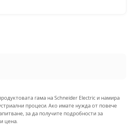
родуктовата гама на Schneider Electric и намира
стриални процеси. Ако имате нужда от повече
апитване, за да получите подробности за
и цена.