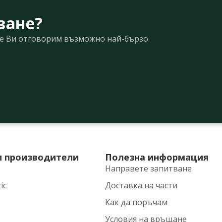
ване?
Ще Ви отговорим възможно най-бързо.
и производители
Полезна информация
Направете запитване
ic
Доставка на части
Как да поръчам
Условия на връщане