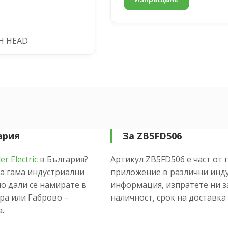
H HEAD
гария
За ZB5FD506
er Electric
в България?
Артикул ZB5FD506 е част от п
а гама индустриални
приложение в различни инду
о дали се намирате в
информация, изпратете ни з
ора или Габрово –
наличност, срок на доставка 
.