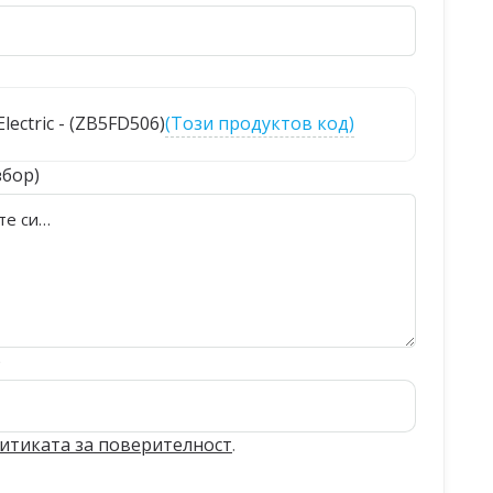
Electric - (ZB5FD506)
(Този продуктов код)
збор)
)
итиката за поверителност
.