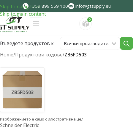
+359 899 559 100
info@gtsupply.eu
Skip to navigation
Skip to main content
0
Направете запитван
Home
/
Продуктови кодове
/
ZB5FD503
ZB5FD503
Изображението е само с илюстративна цел
Schneider Electric