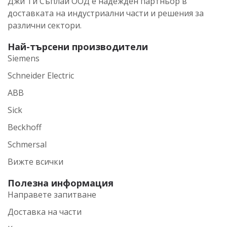
Джи Ти Съплай ООД е надежден партньор в
доставката на индустриални части и решения за
различни сектори.
Най-търсени производители
Siemens
Schneider Electric
ABB
Sick
Beckhoff
Schmersal
Вижте всички
Полезна информация
Направете запитване
Доставка на части