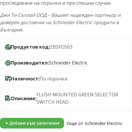
проследяване на поръчки и при спешни случаи.
Джи Ти Съплай ООД – Вашият надежден партньор и
доверен доставчик на Schneider Electric продукти в
България.
Продуктов код:
ZB5FD503
Производител:
Schneider Electric
Наличност:
По поръчка
FLUSH MOUNTED GREEN SELECTOR
Описание:
SWITCH HEAD
Още от Schneider Electric
Добави към запитване