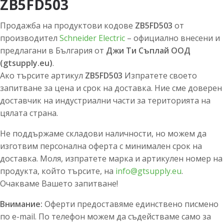
ZB5FD503
Продажба на продуктови кодове
ZB5FD503
от
производител
Schneider Electric
– официално внесени и
предлагани в България от
Джи Ти Съплай ООД
(gtsupply.eu)
.
Ако търсите артикул
ZB5FD503
Изпратете своето
запитване за цена и срок на доставка. Ние сме доверен
доставчик на индустриални части за територията на
цялата страна.
Не поддържаме складови наличности, но можем да
изготвим персонална оферта с минимален срок на
доставка. Моля, изпратете марка и артикулен номер на
продукта, който търсите, на
info@gtsupply.eu
.
Очакваме Вашето запитване!
Внимание:
Оферти предоставяме единствено писмено
по e-mail. По телефон можем да съдействаме само за