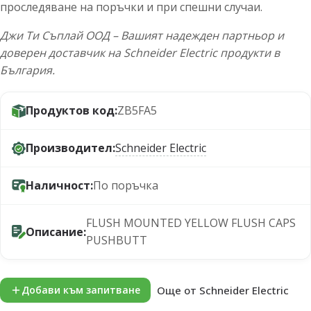
проследяване на поръчки и при спешни случаи.
Джи Ти Съплай ООД – Вашият надежден партньор и
доверен доставчик на Schneider Electric продукти в
България.
Продуктов код:
ZB5FA5
Производител:
Schneider Electric
Наличност:
По поръчка
FLUSH MOUNTED YELLOW FLUSH CAPS
Описание:
PUSHBUTT
Още от Schneider Electric
Добави към запитване