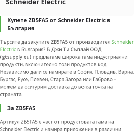
Schneider Electric
Купете ZB5FA5 от Schneider Electric в
България
Търсите да закупите
ZB5FA5
от производител
Schneider
Electric
в България? В
Джи Ти Съплай ООД
(gtsupply.eu)
предлагаме широка гама индустриални
продукти, включително този продуктов код.
Независимо дали се намирате в София, Пловдив, Варна,
Бургас, Русе, Плевен, Стара Загора или Габрово –
можем да осигурим доставка до всяка точка на
страната.
За ZB5FA5
Артикул ZB5FA5 е част от продуктовата гама на
Schneider Electric и намира приложение в различни