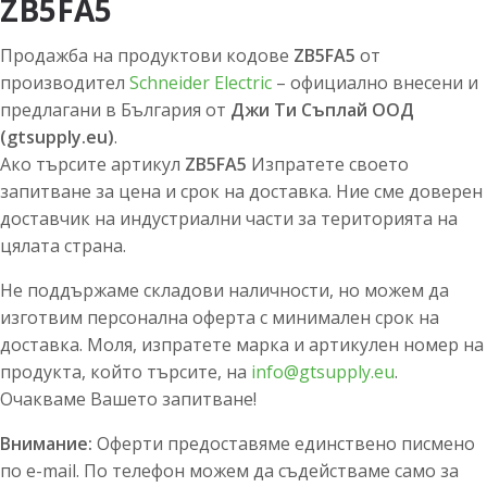
ZB5FA5
Продажба на продуктови кодове
ZB5FA5
от
производител
Schneider Electric
– официално внесени и
предлагани в България от
Джи Ти Съплай ООД
(gtsupply.eu)
.
Ако търсите артикул
ZB5FA5
Изпратете своето
запитване за цена и срок на доставка. Ние сме доверен
доставчик на индустриални части за територията на
цялата страна.
Не поддържаме складови наличности, но можем да
изготвим персонална оферта с минимален срок на
доставка. Моля, изпратете марка и артикулен номер на
продукта, който търсите, на
info@gtsupply.eu
.
Очакваме Вашето запитване!
Внимание:
Оферти предоставяме единствено писмено
по e-mail. По телефон можем да съдействаме само за