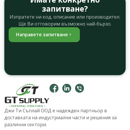
запитване?
Изпратете ни код, описание или производител.
Ще Ви отговорим възможно най-бързо.
Направете запитване
Джи Ти Съплай ООД е надежден партньор в
доставката на индустриални части и решения за
различни сектори.