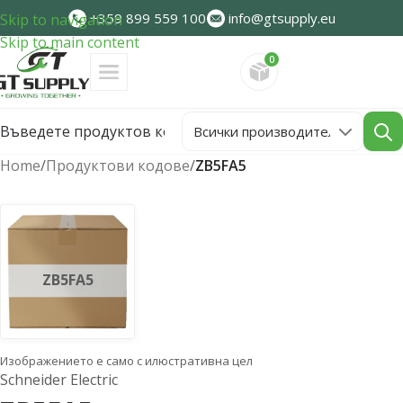
+359 899 559 100
info@gtsupply.eu
Skip to navigation
Skip to main content
0
Направете запитван
Home
/
Продуктови кодове
/
ZB5FA5
ZB5FA5
Изображението е само с илюстративна цел
Schneider Electric