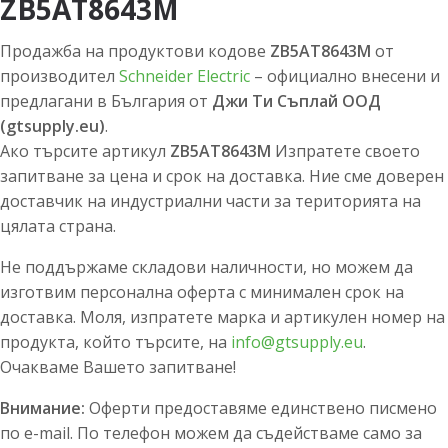
ZB5AT8643M
Продажба на продуктови кодове
ZB5AT8643M
от
производител
Schneider Electric
– официално внесени и
предлагани в България от
Джи Ти Съплай ООД
(gtsupply.eu)
.
Ако търсите артикул
ZB5AT8643M
Изпратете своето
запитване за цена и срок на доставка. Ние сме доверен
доставчик на индустриални части за територията на
цялата страна.
Не поддържаме складови наличности, но можем да
изготвим персонална оферта с минимален срок на
доставка. Моля, изпратете марка и артикулен номер на
продукта, който търсите, на
info@gtsupply.eu
.
Очакваме Вашето запитване!
Внимание:
Оферти предоставяме единствено писмено
по e-mail. По телефон можем да съдействаме само за