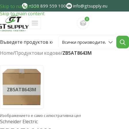
+359 899 559 100
info@gtsupply.eu
Skip to navigation
Skip to main content
0
Направете запитван
Home
/
Продуктови кодове
/
ZB5AT8643M
ZB5AT8643M
Изображението е само с илюстративна цел
Schneider Electric