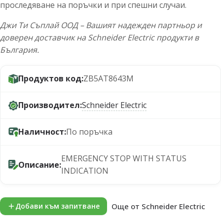
проследяване на поръчки и при спешни случаи.
Джи Ти Съплай ООД – Вашият надежден партньор и
доверен доставчик на Schneider Electric продукти в
България.
Продуктов код:
ZB5AT8643M
Производител:
Schneider Electric
Наличност:
По поръчка
EMERGENCY STOP WITH STATUS
Описание:
INDICATION
Още от Schneider Electric
Добави към запитване