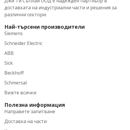
Джи Ти Съплай ООД е надежден партньор в
доставката на индустриални части и решения за
различни сектори.
Най-търсени производители
Siemens
Schneider Electric
ABB
Sick
Beckhoff
Schmersal
Вижте всички
Полезна информация
Направете запитване
Доставка на части