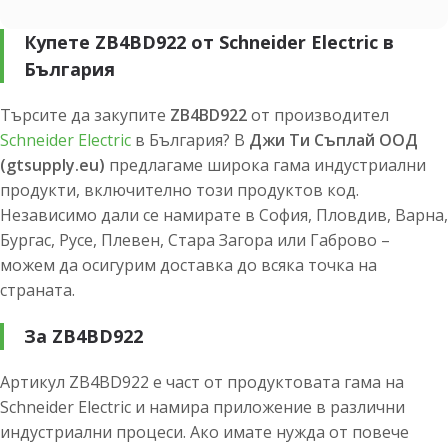
Купете ZB4BD922 от Schneider Electric в
България
Търсите да закупите
ZB4BD922
от производител
Schneider Electric
в България? В
Джи Ти Съплай ООД
(gtsupply.eu)
предлагаме широка гама индустриални
продукти, включително този продуктов код.
Независимо дали се намирате в София, Пловдив, Варна,
Бургас, Русе, Плевен, Стара Загора или Габрово –
можем да осигурим доставка до всяка точка на
страната.
За ZB4BD922
Артикул ZB4BD922 е част от продуктовата гама на
Schneider Electric и намира приложение в различни
индустриални процеси. Ако имате нужда от повече