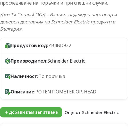
проследяване на поръчки и при спешни случаи.
Джи Ти Съплай ООД – Вашият надежден партньор и
доверен доставчик на Schneider Electric продукти в
България.
Продуктов код:
ZB4BD922
Производител:
Schneider Electric
Наличност:
По поръчка
Описание:
POTENTIOMETER OP. HEAD
Още от Schneider Electric
Добави към запитване