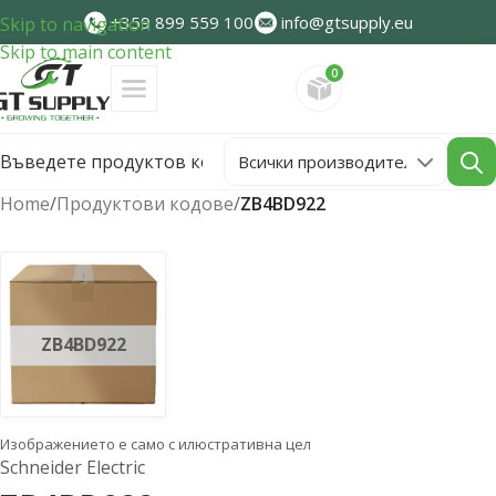
+359 899 559 100
info@gtsupply.eu
Skip to navigation
Skip to main content
0
Направете запитван
Home
/
Продуктови кодове
/
ZB4BD922
ZB4BD922
Изображението е само с илюстративна цел
Schneider Electric