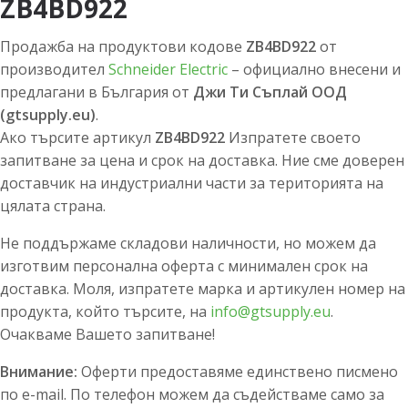
ZB4BD922
Продажба на продуктови кодове
ZB4BD922
от
производител
Schneider Electric
– официално внесени и
предлагани в България от
Джи Ти Съплай ООД
(gtsupply.eu)
.
Ако търсите артикул
ZB4BD922
Изпратете своето
запитване за цена и срок на доставка. Ние сме доверен
доставчик на индустриални части за територията на
цялата страна.
Не поддържаме складови наличности, но можем да
изготвим персонална оферта с минимален срок на
доставка. Моля, изпратете марка и артикулен номер на
продукта, който търсите, на
info@gtsupply.eu
.
Очакваме Вашето запитване!
Внимание:
Оферти предоставяме единствено писмено
по e-mail. По телефон можем да съдействаме само за