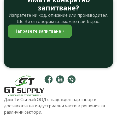
запитване?
Изпратете ни код, описание или производител.
Ще Ви отговорим възможно най-бързо.
Направете запитване
Джи Ти Съплай ООД е надежден партньор в
доставката на индустриални части и решения за
различни сектори.