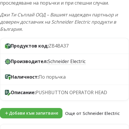
проследяване на поръчки и при спешни случаи.
Джи Ти Съплай ООД – Вашият надежден партньор и
доверен доставчик на Schneider Electric продукти в
България.
Продуктов код:
ZB4BA37
Производител:
Schneider Electric
Наличност:
По поръчка
Описание:
PUSHBUTTON OPERATOR HEAD
Още от Schneider Electric
Добави към запитване