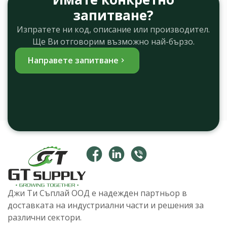
запитване?
Изпратете ни код, описание или производител.
Ще Ви отговорим възможно най-бързо.
Направете запитване
Джи Ти Съплай ООД е надежден партньор в
доставката на индустриални части и решения за
различни сектори.