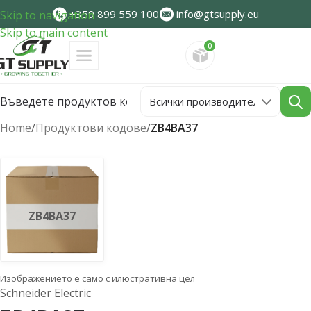
+359 899 559 100
info@gtsupply.eu
Skip to navigation
Skip to main content
0
Направете запитван
Home
/
Продуктови кодове
/
ZB4BA37
ZB4BA37
Изображението е само с илюстративна цел
Schneider Electric