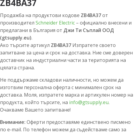
ZB4BA37
Продажба на продуктови кодове
ZB4BA37
от
производител
Schneider Electric
– официално внесени и
предлагани в България от
Джи Ти Съплай ООД
(gtsupply.eu)
.
Ако търсите артикул
ZB4BA37
Изпратете своето
запитване за цена и срок на доставка. Ние сме доверен
доставчик на индустриални части за територията на
цялата страна.
Не поддържаме складови наличности, но можем да
изготвим персонална оферта с минимален срок на
доставка. Моля, изпратете марка и артикулен номер на
продукта, който търсите, на
info@gtsupply.eu
.
Очакваме Вашето запитване!
Внимание:
Оферти предоставяме единствено писмено
по e-mail. По телефон можем да съдействаме само за