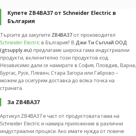
Купете ZB4BA37 от Schneider Electric в
България
Търсите да закупите
ZB4BA37
от производител
Schneider Electric
в България? В
Джи Ти Съплай ООД
(gtsupply.eu)
предлагаме широка гама индустриални
продукти, включително този продуктов код.
Независимо дали се намирате в София, Пловдив, Варна,
Бургас, Русе, Плевен, Стара Загора или Габрово –
можем да осигурим доставка до всяка точка на
страната.
За ZB4BA37
Артикул ZB4BA37 е част от продуктовата гама на
Schneider Electric и намира приложение в различни
индустриални процеси. Ако имате нужда от повече