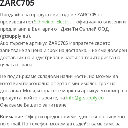
ZARC705
Продажба на продуктови кодове
ZARC705
от
производител
Schneider Electric
– официално внесени и
предлагани в България от
Джи Ти Съплай ООД
(gtsupply.eu)
.
Ако търсите артикул
ZARC705
Изпратете своето
запитване за цена и срок на доставка. Ние сме доверен
доставчик на индустриални части за територията на
цялата страна.
Не поддържаме складови наличности, но можем да
изготвим персонална оферта с минимален срок на
доставка. Моля, изпратете марка и артикулен номер на
продукта, който търсите, на
info@gtsupply.eu
.
Очакваме Вашето запитване!
Внимание:
Оферти предоставяме единствено писмено
по e-mail. По телефон можем да съдействаме само за