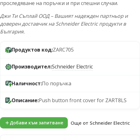
проследяване на поръчки и при спешни случаи.
Джи Ти Съплай ООД – Вашият надежден партньор и
доверен доставчик на Schneider Electric продукти в
България.
Продуктов код:
ZARC705
Производител:
Schneider Electric
Наличност:
По поръчка
Описание:
Push button front cover for ZART8LS
Още от Schneider Electric
Добави към запитване