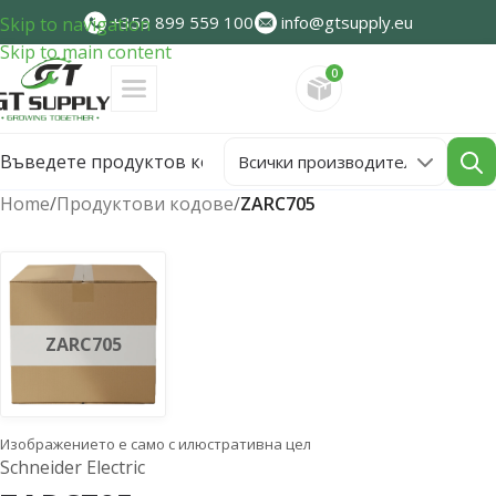
+359 899 559 100
info@gtsupply.eu
Skip to navigation
Skip to main content
0
Направете запитван
Home
/
Продуктови кодове
/
ZARC705
ZARC705
Изображението е само с илюстративна цел
Schneider Electric