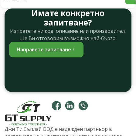
Имате конкретно
запитване?
Изпратете ни код, описание или производител.
Ще Ви отговорим възможно най-бързо.
Направете запитване
Джи Ти Съплай ООД е надежден партньор в