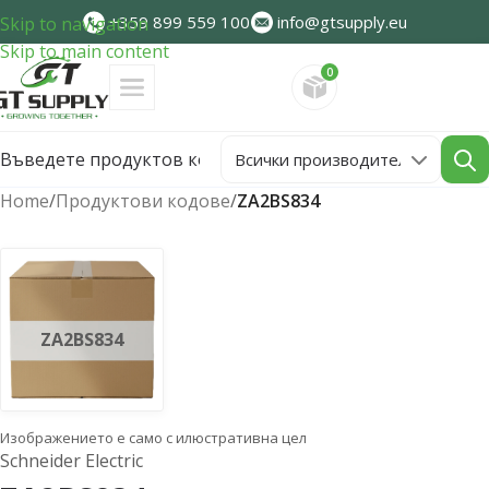
+359 899 559 100
info@gtsupply.eu
Skip to navigation
Skip to main content
0
Направете запитван
Home
/
Продуктови кодове
/
ZA2BS834
ZA2BS834
Изображението е само с илюстративна цел
Schneider Electric