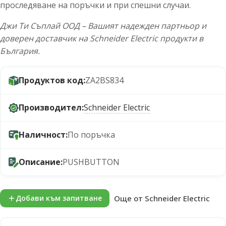
проследяване на поръчки и при спешни случаи.
Джи Ти Съплай ООД – Вашият надежден партньор и
доверен доставчик на Schneider Electric продукти в
България.
Продуктов код:
ZA2BS834
Производител:
Schneider Electric
Наличност:
По поръчка
Описание:
PUSHBUTTON
Още от Schneider Electric
Добави към запитване