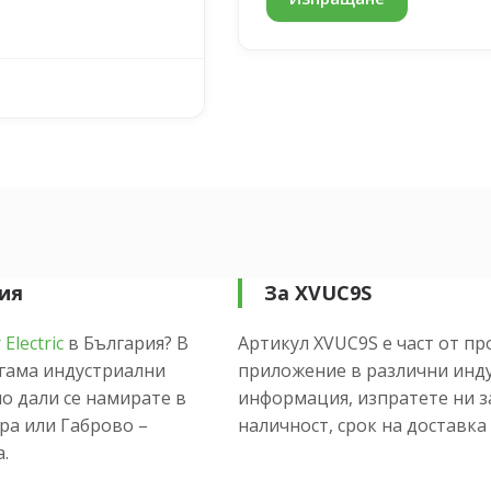
рия
За XVUC9S
Electric
в България? В
Артикул XVUC9S е част от про
гама индустриални
приложение в различни инду
о дали се намирате в
информация, изпратете ни з
ора или Габрово –
наличност, срок на доставка 
.