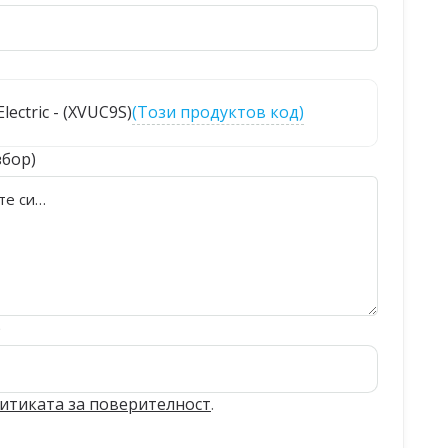
lectric - (XVUC9S)
(Този продуктов код)
збор)
)
итиката за поверителност
.