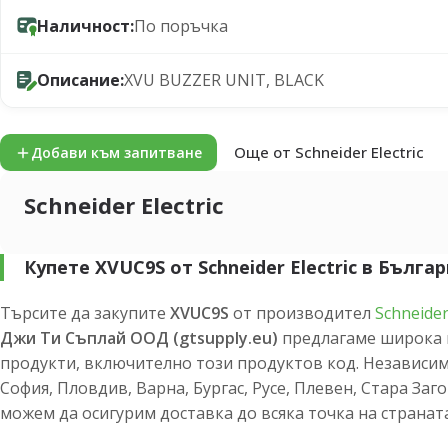
Наличност:
По поръчка
Описание:
XVU BUZZER UNIT, BLACK
Още от Schneider Electric
Добави към запитване
Schneider Electric
Купете XVUC9S от Schneider Electric в Бълга
Търсите да закупите
XVUC9S
от производител
Schneider 
Джи Ти Съплай ООД (gtsupply.eu)
предлагаме широка 
продукти, включително този продуктов код. Независим
София, Пловдив, Варна, Бургас, Русе, Плевен, Стара Заг
можем да осигурим доставка до всяка точка на страната