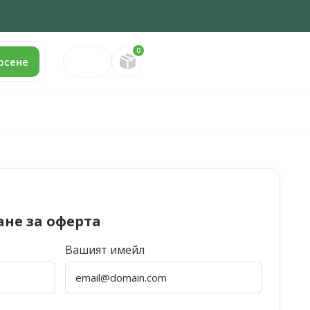
0
Направете запитване
рсене
ане за оферта
Вашият имейл