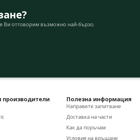
ване?
Ще Ви отговорим възможно най-бързо.
и производители
Полезна информация
Направете запитване
ic
Доставка на части
Как да поръчам
Условия на връщане