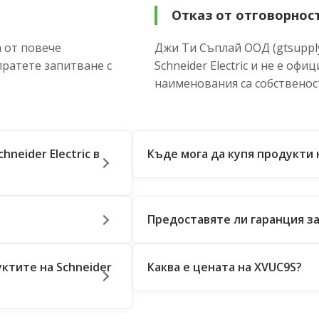
Отказ от отговорнос
 от повече
Джи Ти Съплай ООД (gtsupply
пратете запитване с
Schneider Electric и не е оф
наименования са собственос
neider Electric в
Къде мога да купя продукти н
Предоставяте ли гаранция за 
ктите на Schneider
Каква е цената на XVUC9S?