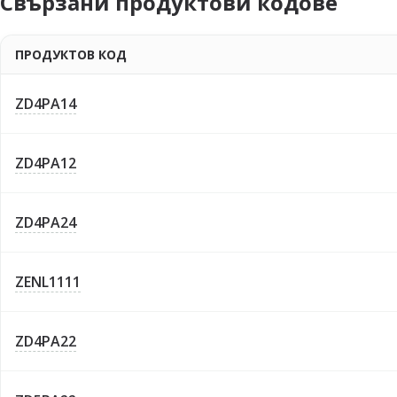
Свързани продуктови кодове
ПРОДУКТОВ КОД
ZD4PA14
ZD4PA12
ZD4PA24
ZENL1111
ZD4PA22