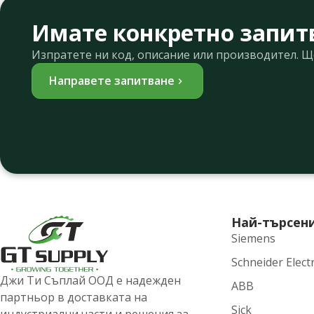
Имате конкретно запит
Изпратете ни код, описание или производител. 
Направете запитване
Най-търсен
Siemens
Schneider Electr
Джи Ти Съплай ООД е надежден
ABB
партньор в доставката на
Sick