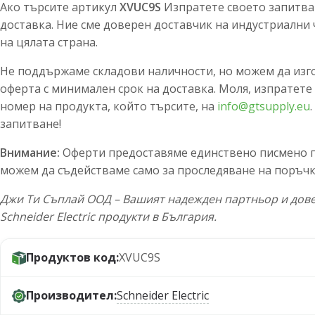
Ако търсите артикул
XVUC9S
Изпратете своето запитван
доставка. Ние сме доверен доставчик на индустриални 
на цялата страна.
Не поддържаме складови наличности, но можем да изг
оферта с минимален срок на доставка. Моля, изпратете
номер на продукта, който търсите, на
info@gtsupply.eu
запитване!
Внимание:
Оферти предоставяме единствено писмено по
можем да съдействаме само за проследяване на поръчк
Джи Ти Съплай ООД – Вашият надежден партньор и дове
Schneider Electric продукти в България.
Продуктов код:
XVUC9S
Производител:
Schneider Electric