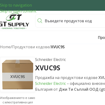
Skip to navigation
Skip to main content
Про
Home
/
Продуктови кодове
/
XVUC9S
Schneider Electric
XVUC9S
XVUC9S
Продажба на продуктови кодове
XV
Schneider Electric
– официално внесен
България от
Джи Ти Съплай ООД (gt
Изображението е само
с илюстративна цел