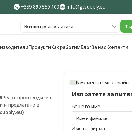
+359 899 559 100
info@gtsupply.eu
Тъ
изводители
Продукти
Как работим
Блог
За нас
Контакти
В момента сме онлайн
Изпратете запитв
UC9S
от производител
и и предлагани в
Вашето име
supply.eu)
.
Име на фирма