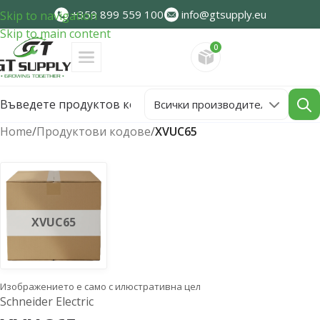
+359 899 559 100
info@gtsupply.eu
Skip to navigation
Skip to main content
0
Направете запитван
Home
/
Продуктови кодове
/
XVUC65
XVUC65
Изображението е само с илюстративна цел
Schneider Electric