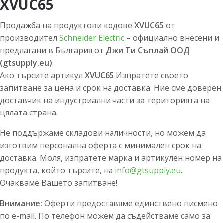
XVUC65
Продажба на продуктови кодове
XVUC65
от
производител
Schneider Electric
– официално внесени и
предлагани в България от
Джи Ти Съплай ООД
(gtsupply.eu)
.
Ако търсите артикул
XVUC65
Изпратете своето
запитване за цена и срок на доставка. Ние сме доверен
доставчик на индустриални части за територията на
цялата страна.
Не поддържаме складови наличности, но можем да
изготвим персонална оферта с минимален срок на
доставка. Моля, изпратете марка и артикулен номер на
продукта, който търсите, на
info@gtsupply.eu
.
Очакваме Вашето запитване!
Внимание:
Оферти предоставяме единствено писмено
по e-mail. По телефон можем да съдействаме само за