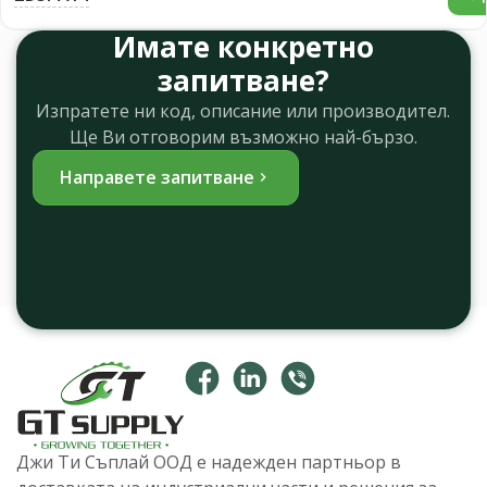
Имате конкретно
запитване?
Изпратете ни код, описание или производител.
Ще Ви отговорим възможно най-бързо.
Направете запитване
Джи Ти Съплай ООД е надежден партньор в