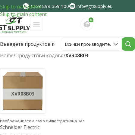
+359 899 559 100
info@gtsupply.eu
Skip to navigation
Skip to main content
0
Направете запитван
Home
/
Продуктови кодове
/
XVR08B03
XVR08B03
Изображението е само с илюстративна цел
Schneider Electric