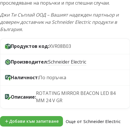
проследяване на поръчки и при спешни случаи.
Джи Ти Съплай ООД – Вашият надежден партньор и
доверен доставчик на Schneider Electric продукти в
България.
Продуктов код:
XVR08B03
Производител:
Schneider Electric
Наличност:
По поръчка
ROTATING MIRROR BEACON LED 84
Описание:
MM 24 V GR
Още от Schneider Electric
Добави към запитване