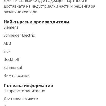
Джи Ти Съплай ООД е надежден партньор в
доставката на индустриални части и решения за
различни сектори.
Най-търсени производители
Siemens
Schneider Electric
ABB
Sick
Beckhoff
Schmersal
Вижте всички
Полезна информация
Направете запитване
Доставка на части