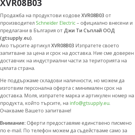
XVR08B03
Продажба на продуктови кодове
XVR08B03
от
производител
Schneider Electric
– официално внесени и
предлагани в България от
Джи Ти Съплай ООД
(gtsupply.eu)
.
Ако търсите артикул
XVR08B03
Изпратете своето
запитване за цена и срок на доставка. Ние сме доверен
доставчик на индустриални части за територията на
цялата страна.
Не поддържаме складови наличности, но можем да
изготвим персонална оферта с минимален срок на
доставка. Моля, изпратете марка и артикулен номер на
продукта, който търсите, на
info@gtsupply.eu
.
Очакваме Вашето запитване!
Внимание:
Оферти предоставяме единствено писмено
по e-mail. По телефон можем да съдействаме само за