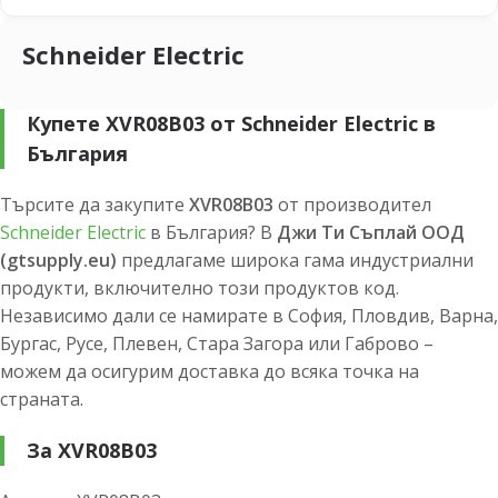
Schneider Electric
Купете XVR08B03 от Schneider Electric в
България
Търсите да закупите
XVR08B03
от производител
Schneider Electric
в България? В
Джи Ти Съплай ООД
(gtsupply.eu)
предлагаме широка гама индустриални
продукти, включително този продуктов код.
Независимо дали се намирате в София, Пловдив, Варна,
Бургас, Русе, Плевен, Стара Загора или Габрово –
можем да осигурим доставка до всяка точка на
страната.
За XVR08B03