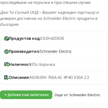
проследяване на поръчки и при спешни случаи.
Джи Ти Съплай ООД – Вашият надежден партньор и
доверен доставчик на Schneider Electric продукти в
България.
Продуктов код:
C63H42D630
Производител:
Schneider Electric
Наличност:
По поръчка
Описание:
NSX630H 70kA AC 4P4D 630A 2.3
Още от Schneider Electric
Добави към запитване