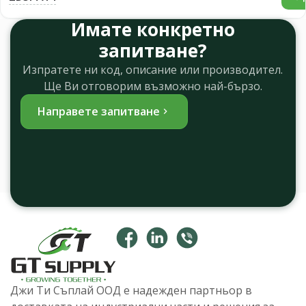
Имате конкретно
запитване?
Изпратете ни код, описание или производител.
Ще Ви отговорим възможно най-бързо.
Направете запитване
Джи Ти Съплай ООД е надежден партньор в