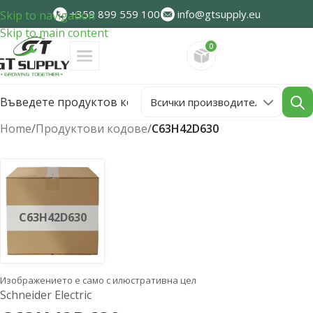
+359 899 559 100
info@gtsupply.eu
Skip to navigation
Skip to main content
0
Направете запитван
Home
/
Продуктови кодове
/
C63H42D630
C63H42D630
Изображението е само с илюстративна цел
Schneider Electric