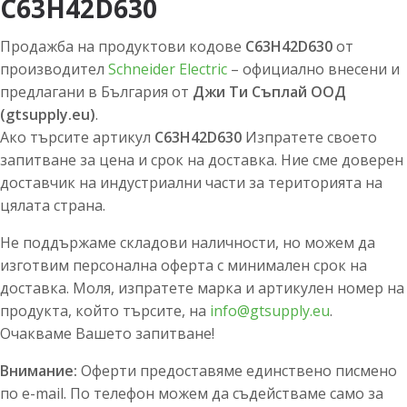
C63H42D630
Продажба на продуктови кодове
C63H42D630
от
производител
Schneider Electric
– официално внесени и
предлагани в България от
Джи Ти Съплай ООД
(gtsupply.eu)
.
Ако търсите артикул
C63H42D630
Изпратете своето
запитване за цена и срок на доставка. Ние сме доверен
доставчик на индустриални части за територията на
цялата страна.
Не поддържаме складови наличности, но можем да
изготвим персонална оферта с минимален срок на
доставка. Моля, изпратете марка и артикулен номер на
продукта, който търсите, на
info@gtsupply.eu
.
Очакваме Вашето запитване!
Внимание:
Оферти предоставяме единствено писмено
по e-mail. По телефон можем да съдействаме само за