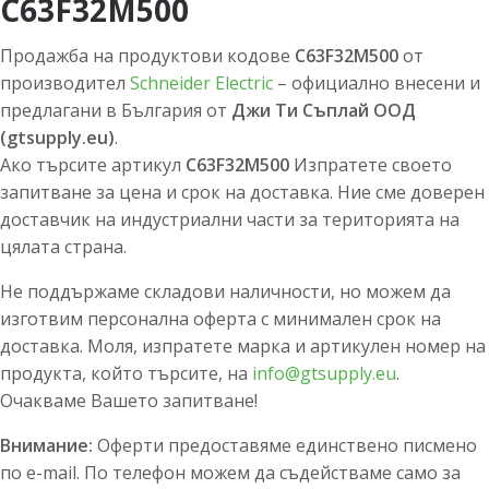
C63F32M500
Продажба на продуктови кодове
C63F32M500
от
производител
Schneider Electric
– официално внесени и
предлагани в България от
Джи Ти Съплай ООД
(gtsupply.eu)
.
Ако търсите артикул
C63F32M500
Изпратете своето
запитване за цена и срок на доставка. Ние сме доверен
доставчик на индустриални части за територията на
цялата страна.
Не поддържаме складови наличности, но можем да
изготвим персонална оферта с минимален срок на
доставка. Моля, изпратете марка и артикулен номер на
продукта, който търсите, на
info@gtsupply.eu
.
Очакваме Вашето запитване!
Внимание:
Оферти предоставяме единствено писмено
по e-mail. По телефон можем да съдействаме само за