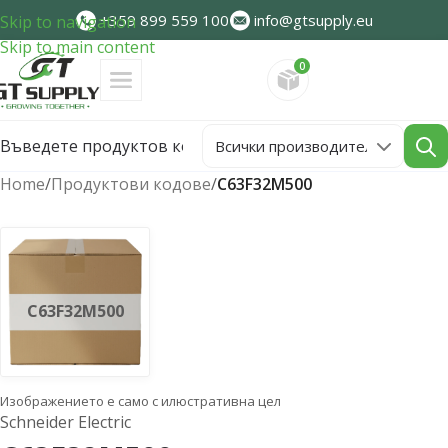
+359 899 559 100
info@gtsupply.eu
Skip to navigation
Skip to main content
0
Направете запитван
Home
/
Продуктови кодове
/
C63F32M500
C63F32M500
Изображението е само с илюстративна цел
Schneider Electric