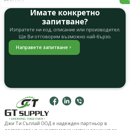
Имате конкретно
запитване?
Изпратете ни код, описание или производител.
Ще Ви отговорим възможно най-бързо.
Направете запитване
Джи Ти Съплай ООД е надежден партньор в