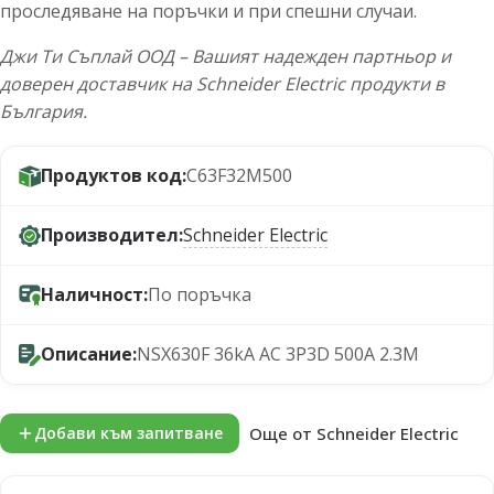
проследяване на поръчки и при спешни случаи.
Джи Ти Съплай ООД – Вашият надежден партньор и
доверен доставчик на Schneider Electric продукти в
България.
Продуктов код:
C63F32M500
Производител:
Schneider Electric
Наличност:
По поръчка
Описание:
NSX630F 36kA AC 3P3D 500A 2.3M
Още от Schneider Electric
Добави към запитване