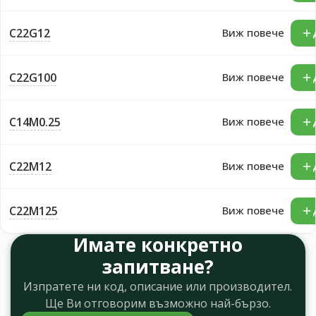
C22G12
Виж повече
C22G100
Виж повече
C14M0.25
Виж повече
C22M12
Виж повече
C22M125
Виж повече
Имате конкретно
запитване?
Изпратете ни код, описание или производител.
Ще Ви отговорим възможно най-бързо.