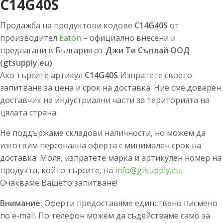
C14G40S
Продажба на продуктови кодове
C14G40S
от
производител
Eaton
– официално внесени и
предлагани в България от
Джи Ти Съплай ООД
(gtsupply.eu)
.
Ако търсите артикул
C14G40S
Изпратете своето
запитване за цена и срок на доставка. Ние сме доверен
доставчик на индустриални части за територията на
цялата страна.
Не поддържаме складови наличности, но можем да
изготвим персонална оферта с минимален срок на
доставка. Моля, изпратете марка и артикулен номер на
продукта, който търсите, на
info@gtsupply.eu
.
Очакваме Вашето запитване!
Внимание:
Оферти предоставяме единствено писмено
по e-mail. По телефон можем да съдействаме само за