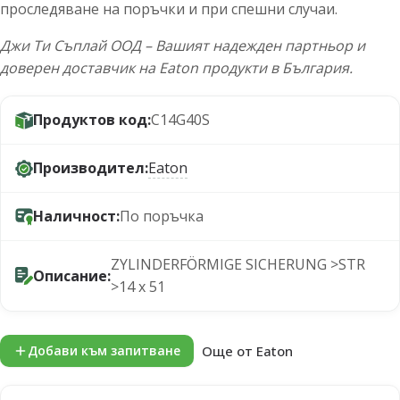
проследяване на поръчки и при спешни случаи.
Джи Ти Съплай ООД – Вашият надежден партньор и
доверен доставчик на Eaton продукти в България.
Продуктов код:
C14G40S
Производител:
Eaton
Наличност:
По поръчка
ZYLINDERFÖRMIGE SICHERUNG >STR
Описание:
>14 x 51
Още от Eaton
Добави към запитване