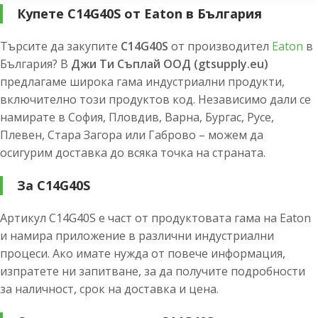
Купете C14G40S от Eaton в България
Търсите да закупите
C14G40S
от производител
Eaton
в
България? В
Джи Ти Съплай ООД (gtsupply.eu)
предлагаме широка гама индустриални продукти,
включително този продуктов код. Независимо дали се
намирате в София, Пловдив, Варна, Бургас, Русе,
Плевен, Стара Загора или Габрово – можем да
осигурим доставка до всяка точка на страната.
За C14G40S
Артикул C14G40S е част от продуктовата гама на Eaton
и намира приложение в различни индустриални
процеси. Ако имате нужда от повече информация,
изпратете ни запитване, за да получите подробности
за наличност, срок на доставка и цена.