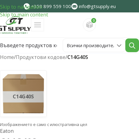
+359 899 559 100
info@gtsupply.eu
Skip to navigation
Skip to main content
0
Направете запитван
Home
/
Продуктови кодове
/
C14G40S
C14G40S
Изображението е само с илюстративна цел
Eaton