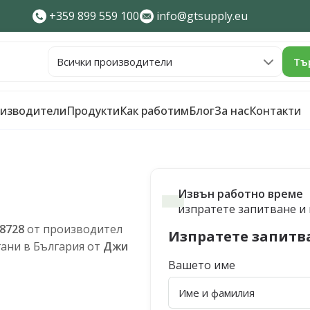
+359 899 559 100
info@gtsupply.eu
Тъ
изводители
Продукти
Как работим
Блог
За нас
Контакти
Извън работно време
изпратете запитване и щ
8728
от производител
Изпратете запитв
ани в България от
Джи
Вашето име