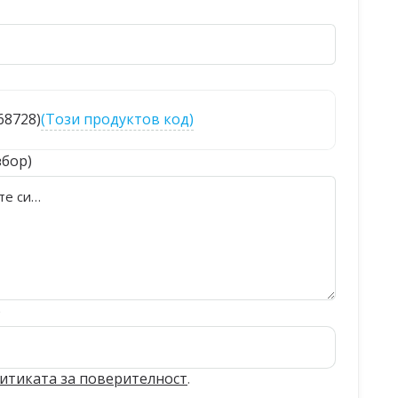
068728)
(Този продуктов код)
збор)
)
итиката за поверителност
.