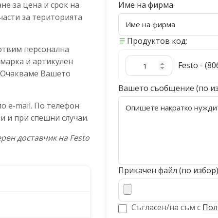
е за цена и срок на
Име на фирма
части за територията
Продуктов код:
отвим персонална
 марка и артикулен
Festo - (8
. Очакваме Вашето
Вашето съобщение (по и
 e-mail. По телефон
и и при спешни случаи.
рен доставчик на Festo
Прикачен файл (по избор
Съгласен/на съм с
Пол