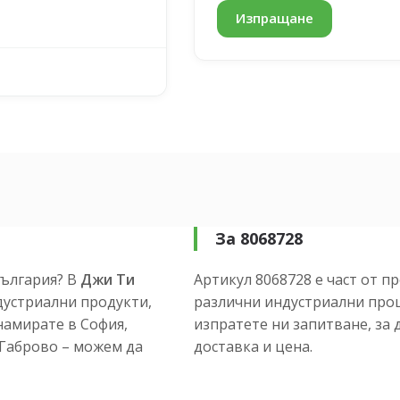
За 8068728
ългария? В
Джи Ти
Артикул 8068728 е част от п
устриални продукти,
различни индустриални проц
намирате в София,
изпратете ни запитване, за 
и Габрово – можем да
доставка и цена.