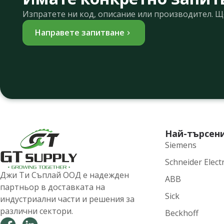
Изпратете ни код, описание или производител. 
Направете запитване
Най-търсен
Siemens
Schneider Electr
Джи Ти Съплай ООД е надежден
ABB
партньор в доставката на
Sick
индустриални части и решения за
различни сектори.
Beckhoff