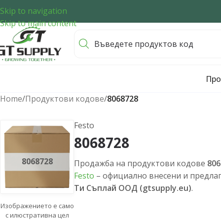
Skip to navigation
Skip to main content
Про
Home
/
Продуктови кодове
/
8068728
Festo
8068728
8068728
Продажба на продуктови кодове
806
Festo
– официално внесени и предлаг
Ти Съплай ООД (gtsupply.eu)
.
Изображението е само
с илюстративна цел