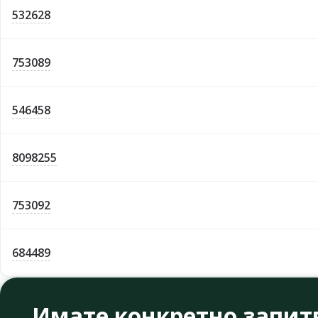
532628
753089
546458
8098255
753092
684489
Имате конкретно запит