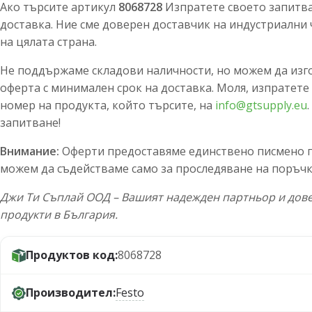
Ако търсите артикул
8068728
Изпратете своето запитван
доставка. Ние сме доверен доставчик на индустриални 
на цялата страна.
Не поддържаме складови наличности, но можем да изг
оферта с минимален срок на доставка. Моля, изпратете
номер на продукта, който търсите, на
info@gtsupply.eu
запитване!
Внимание:
Оферти предоставяме единствено писмено по
можем да съдействаме само за проследяване на поръчк
Джи Ти Съплай ООД – Вашият надежден партньор и дове
продукти в България.
Продуктов код:
8068728
Производител:
Festo