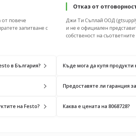
Отказ от отговорнос
 от повече
Джи Ти Съплай ООД (gtsupply
пратете запитване с
и не е официален представи
собственост на съответните
esto в България?
Къде мога да купя продукти 
Предоставяте ли гаранция за
ктите на Festo?
Каква е цената на 8068728?