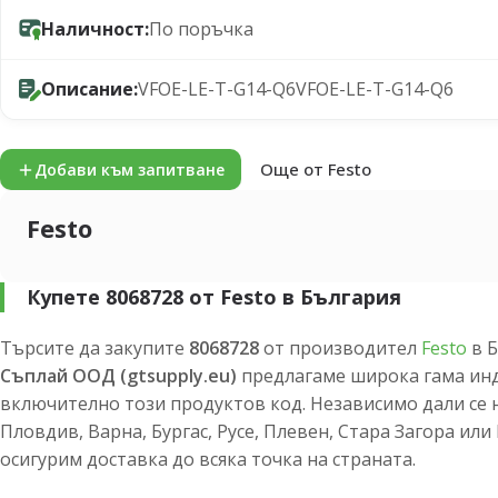
Наличност:
По поръчка
Описание:
VFOE-LE-T-G14-Q6VFOE-LE-T-G14-Q6
Още от Festo
Добави към запитване
Festo
Купете 8068728 от Festo в България
Търсите да закупите
8068728
от производител
Festo
в Б
Съплай ООД (gtsupply.eu)
предлагаме широка гама инд
включително този продуктов код. Независимо дали се 
Пловдив, Варна, Бургас, Русе, Плевен, Стара Загора ил
осигурим доставка до всяка точка на страната.