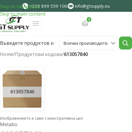
+359 899 559 100
info@gtsupply.eu
Skip to navigation
Skip to main content
0
Направете запитван
Home
/
Продуктови кодове
/
613057840
613057840
Изображението е само с илюстративна цел
Metabo