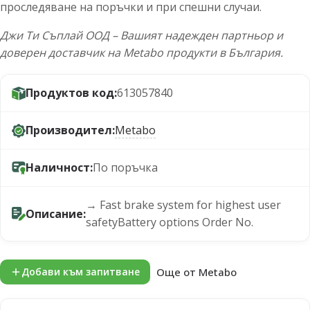
проследяване на поръчки и при спешни случаи.
Джи Ти Съплай ООД – Вашият надежден партньор и
доверен доставчик на Metabo продукти в България.
Продуктов код:
613057840
Производител:
Metabo
Наличност:
По поръчка
→ Fast brake system for highest user
Описание:
safetyBattery options Order No.
Още от Metabo
Добави към запитване