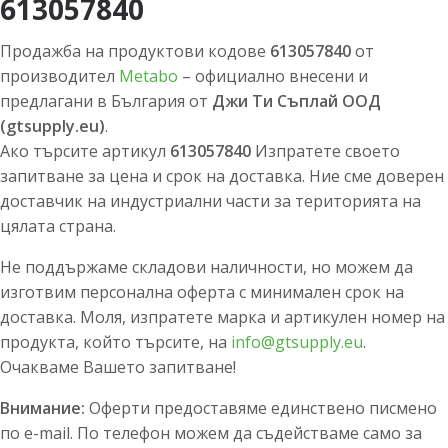
613057840
Продажба на продуктови кодове
613057840
от
производител
Metabo
– официално внесени и
предлагани в България от
Джи Ти Съплай ООД
(gtsupply.eu)
.
Ако търсите артикул
613057840
Изпратете своето
запитване за цена и срок на доставка. Ние сме доверен
доставчик на индустриални части за територията на
цялата страна.
Не поддържаме складови наличности, но можем да
изготвим персонална оферта с минимален срок на
доставка. Моля, изпратете марка и артикулен номер на
продукта, който търсите, на
info@gtsupply.eu
.
Очакваме Вашето запитване!
Внимание:
Оферти предоставяме единствено писмено
по e-mail. По телефон можем да съдействаме само за