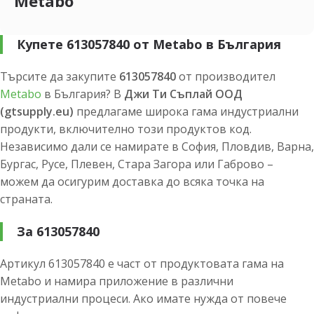
Metabo
Купете 613057840 от Metabo в България
Търсите да закупите
613057840
от производител
Metabo
в България? В
Джи Ти Съплай ООД
(gtsupply.eu)
предлагаме широка гама индустриални
продукти, включително този продуктов код.
Независимо дали се намирате в София, Пловдив, Варна,
Бургас, Русе, Плевен, Стара Загора или Габрово –
можем да осигурим доставка до всяка точка на
страната.
За 613057840
Артикул 613057840 е част от продуктовата гама на
Metabo и намира приложение в различни
индустриални процеси. Ако имате нужда от повече