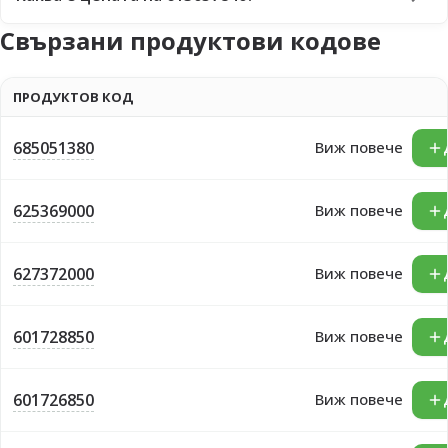
Свързани продуктови кодове
ПРОДУКТОВ КОД
685051380
Виж повече
625369000
Виж повече
627372000
Виж повече
601728850
Виж повече
601726850
Виж повече