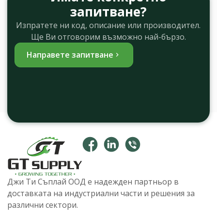
запитване?
Изпратете ни код, описание или производител.
Ще Ви отговорим възможно най-бързо.
Направете запитване
Джи Ти Съплай ООД е надежден партньор в
доставката на индустриални части и решения за
различни сектори.