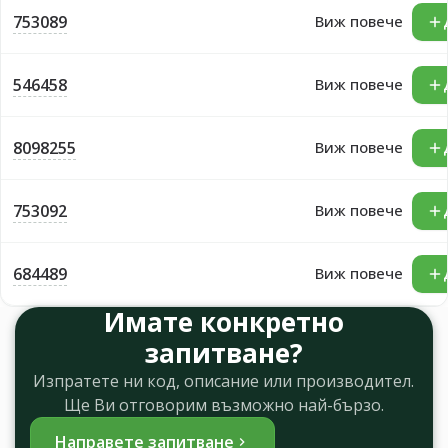
753089
Виж повече
546458
Виж повече
8098255
Виж повече
753092
Виж повече
684489
Виж повече
Имате конкретно
запитване?
Изпратете ни код, описание или производител.
Ще Ви отговорим възможно най-бързо.
Направете запитване