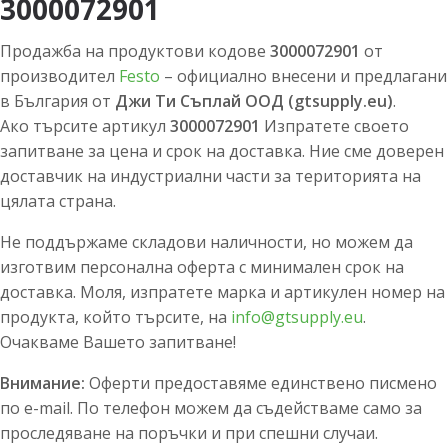
3000072901
Продажба на продуктови кодове
3000072901
от
производител
Festo
– официално внесени и предлагани
в България от
Джи Ти Съплай ООД (gtsupply.eu)
.
Ако търсите артикул
3000072901
Изпратете своето
запитване за цена и срок на доставка. Ние сме доверен
доставчик на индустриални части за територията на
цялата страна.
Не поддържаме складови наличности, но можем да
изготвим персонална оферта с минимален срок на
доставка. Моля, изпратете марка и артикулен номер на
продукта, който търсите, на
info@gtsupply.eu
.
Очакваме Вашето запитване!
Внимание:
Оферти предоставяме единствено писмено
по e-mail. По телефон можем да съдействаме само за
проследяване на поръчки и при спешни случаи.