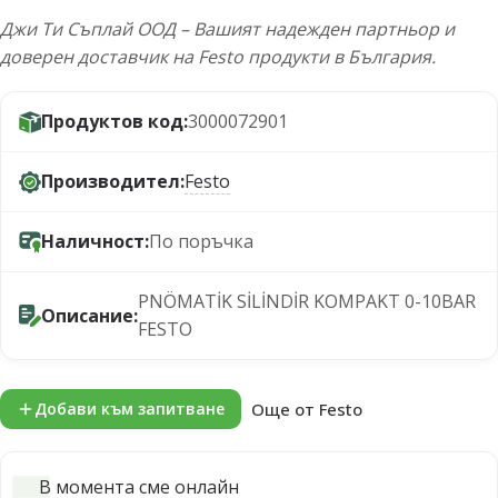
Джи Ти Съплай ООД – Вашият надежден партньор и
доверен доставчик на Festo продукти в България.
Продуктов код:
3000072901
Производител:
Festo
Наличност:
По поръчка
PNÖMATİK SİLİNDİR KOMPAKT 0-10BAR
Описание:
FESTO
Още от Festo
Добави към запитване
В момента сме онлайн