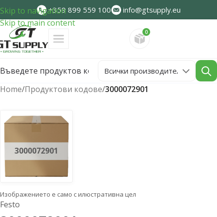
+359 899 559 100
info@gtsupply.eu
Skip to navigation
Skip to main content
0
Направете запитван
Home
/
Продуктови кодове
/
3000072901
3000072901
Изображението е само с илюстративна цел
Festo