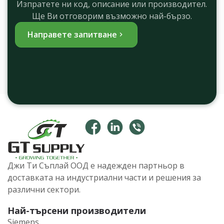
Изпратете ни код, описание или производител.
Ще Ви отговорим възможно най-бързо.
Направете запитване
Джи Ти Съплай ООД е надежден партньор в
доставката на индустриални части и решения за
различни сектори.
Най-търсени производители
Siemens