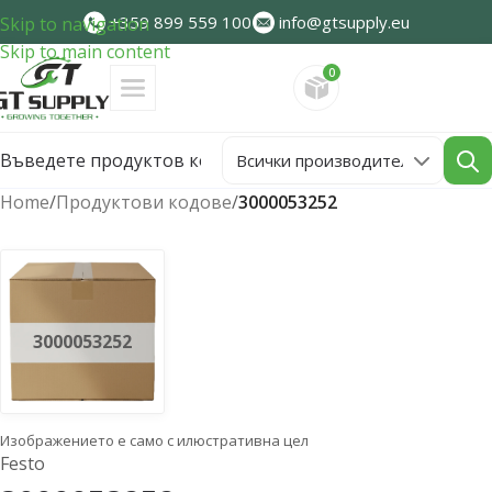
+359 899 559 100
info@gtsupply.eu
Skip to navigation
Skip to main content
0
Направете запитван
Home
/
Продуктови кодове
/
3000053252
3000053252
Изображението е само с илюстративна цел
Festo