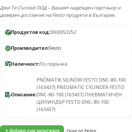
Джи Ти Съплай ООД – Вашият надежден партньор и
доверен доставчик на Festo продукти в България.
Продуктов код:
3000053252
Производител:
Festo
Наличност:
По поръчка
PNÖMATİK SİLİNDİR FESTO DNC-80-100
(163437) PNEUMATIC CYLINDER FESTO
Описание:
DNC-80-100 (163437) ПНЕВМАТИЧЕН
ЦИЛИНДЪР FESTO DNC-80-100
(163437)
Още от Festo
Добави към запитване