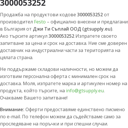
3000053252
Продажба на продуктови кодове
3000053252
от
производител
Festo
– официално внесени и предлагани
в България от
Джи Ти Съплай ООД (gtsupply.eu)
.
Ако търсите артикул
3000053252
Изпратете своето
запитване за цена и срок на доставка. Ние сме доверен
доставчик на индустриални части за територията на
цялата страна.
Не поддържаме складови наличности, но можем да
изготвим персонална оферта с минимален срок на
доставка. Моля, изпратете марка и артикулен номер на
продукта, който търсите, на
info@gtsupply.eu
.
Очакваме Вашето запитване!
Внимание:
Оферти предоставяме единствено писмено
по e-mail. По телефон можем да съдействаме само за
проследяване на поръчки и при спешни случаи.