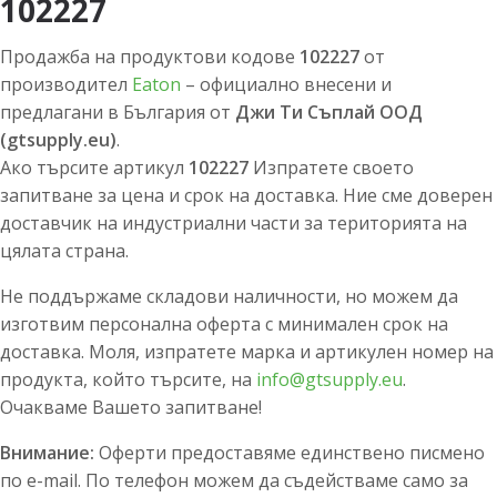
102227
Продажба на продуктови кодове
102227
от
производител
Eaton
– официално внесени и
предлагани в България от
Джи Ти Съплай ООД
(gtsupply.eu)
.
Ако търсите артикул
102227
Изпратете своето
запитване за цена и срок на доставка. Ние сме доверен
доставчик на индустриални части за територията на
цялата страна.
Не поддържаме складови наличности, но можем да
изготвим персонална оферта с минимален срок на
доставка. Моля, изпратете марка и артикулен номер на
продукта, който търсите, на
info@gtsupply.eu
.
Очакваме Вашето запитване!
Внимание:
Оферти предоставяме единствено писмено
по e-mail. По телефон можем да съдействаме само за