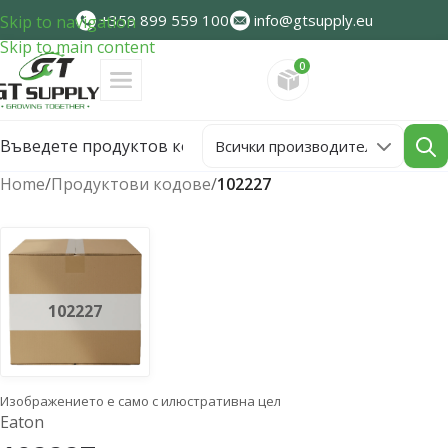
+359 899 559 100
info@gtsupply.eu
Skip to navigation
Skip to main content
0
Направете запитван
Home
/
Продуктови кодове
/
102227
102227
Изображението е само с илюстративна цел
Eaton