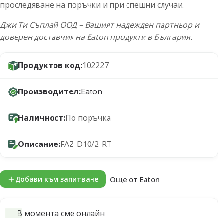
проследяване на поръчки и при спешни случаи.
Джи Ти Съплай ООД – Вашият надежден партньор и
доверен доставчик на Eaton продукти в България.
Продуктов код:
102227
Производител:
Eaton
Наличност:
По поръчка
Описание:
FAZ-D10/2-RT
Още от Eaton
Добави към запитване
В момента сме онлайн