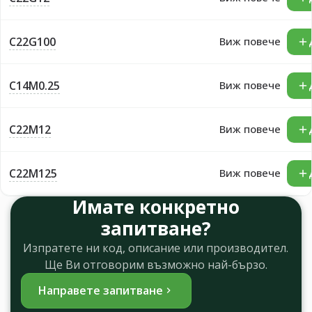
C22G100
Виж повече
C14M0.25
Виж повече
C22M12
Виж повече
C22M125
Виж повече
Имате конкретно
запитване?
Изпратете ни код, описание или производител.
Ще Ви отговорим възможно най-бързо.
Направете запитване