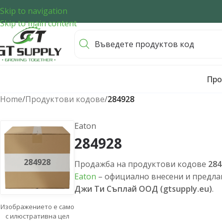
Skip to navigation
Skip to main content
Про
Home
/
Продуктови кодове
/
284928
Eaton
284928
284928
Продажба на продуктови кодове
284
Eaton
– официално внесени и предлаг
Джи Ти Съплай ООД (gtsupply.eu)
.
Изображението е само
с илюстративна цел