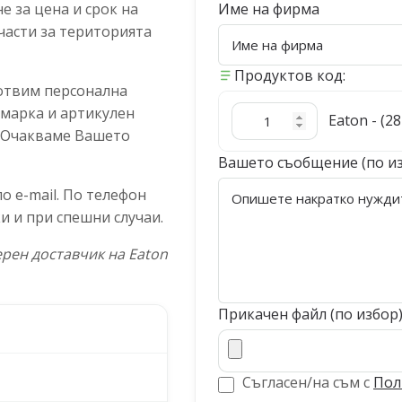
 за цена и срок на
Име на фирма
части за територията
Продуктов код:
отвим персонална
 марка и артикулен
Eaton - (2
. Очакваме Вашето
Вашето съобщение (по и
 e-mail. По телефон
и и при спешни случаи.
рен доставчик на Eaton
Прикачен файл (по избор
Съгласен/на съм с
Пол