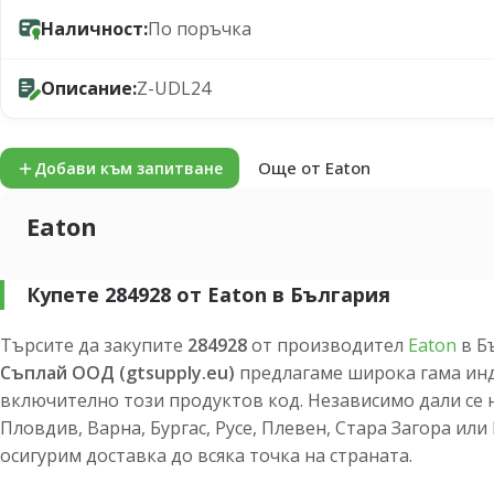
Наличност:
По поръчка
Описание:
Z-UDL24
Още от Eaton
Добави към запитване
Eaton
Купете 284928 от Eaton в България
Търсите да закупите
284928
от производител
Eaton
в Б
Съплай ООД (gtsupply.eu)
предлагаме широка гама инд
включително този продуктов код. Независимо дали се 
Пловдив, Варна, Бургас, Русе, Плевен, Стара Загора ил
осигурим доставка до всяка точка на страната.