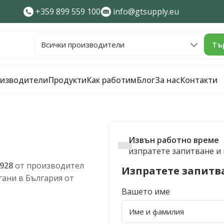
+359 899 559 100
info@gtsupply.eu
Тъ
изводители
Продукти
Как работим
Блог
За нас
Контакти
Извън работно време
изпратете запитване и щ
928
от производител
Изпратете запитв
ани в България от
Вашето име