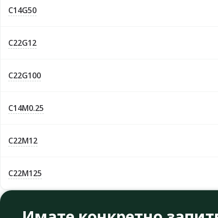
C14G50
C22G12
C22G100
C14M0.25
C22M12
C22M125
Имате конкретно запит