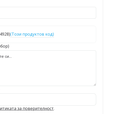
84928)
(Този продуктов код)
збор)
)
итиката за поверителност
.