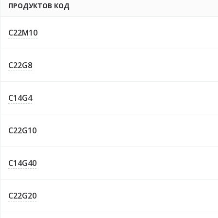
ПРОДУКТОВ КОД
C22M10
C22G8
C14G4
C22G10
C14G40
C22G20