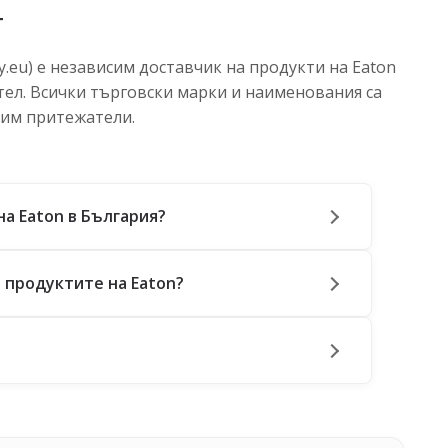
т
.eu) е независим доставчик на продукти на Eaton
тел. Всички търговски марки и наименования са
 им притежатели.
на Eaton в България?
 продуктите на Eaton?