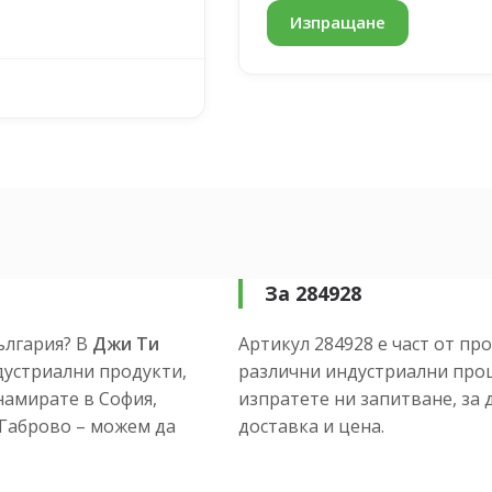
За 284928
ългария? В
Джи Ти
Артикул 284928 е част от пр
устриални продукти,
различни индустриални проц
намирате в София,
изпратете ни запитване, за 
и Габрово – можем да
доставка и цена.