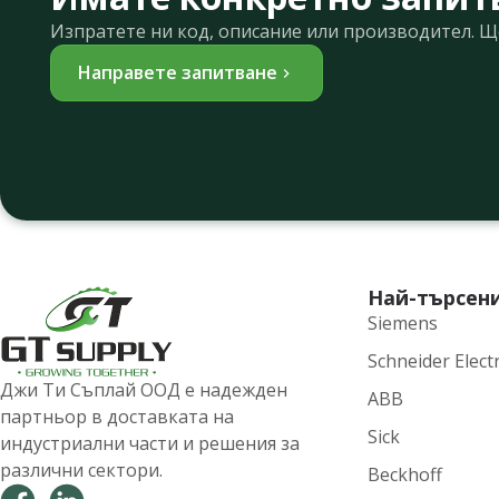
Изпратете ни код, описание или производител. 
Направете запитване
Най-търсен
Siemens
Schneider Electr
Джи Ти Съплай ООД е надежден
ABB
партньор в доставката на
Sick
индустриални части и решения за
различни сектори.
Beckhoff