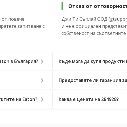
Отказ от отговорнос
 от повече
Джи Ти Съплай ООД (gtsupply
пратете запитване с
и не е официален представи
собственост на съответните
aton в България?
Къде мога да купя продукти 
Предоставяте ли гаранция за
ктите на Eaton?
Каква е цената на 284928?