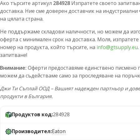
Ако търсите артикул
284928
Изпратете своето запитване
доставка. Ние сме доверен доставчик на индустриални 
на цялата страна.
Не поддържаме складови наличности, но можем да изг
оферта с минимален срок на доставка. Моля, изпратете
номер на продукта, който търсите, на
info@gtsupply.eu
запитване!
Внимание:
Оферти предоставяме единствено писмено по
можем да съдействаме само за проследяване на поръчк
Джи Ти Съплай ООД – Вашият надежден партньор и дове
продукти в България.
Продуктов код:
284928
Производител:
Eaton