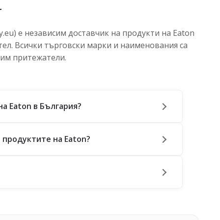
т
.eu) е независим доставчик на продукти на Eaton
тел. Всички търговски марки и наименования са
 им притежатели.
на Eaton в България?
 продуктите на Eaton?