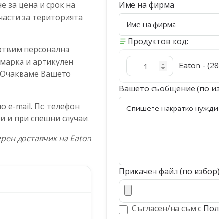
 за цена и срок на
Име на фирма
части за територията
Продуктов код:
отвим персонална
 марка и артикулен
Eaton - (2
. Очакваме Вашето
Вашето съобщение (по и
 e-mail. По телефон
и и при спешни случаи.
рен доставчик на Eaton
Прикачен файл (по избор
Съгласен/на съм с
Пол