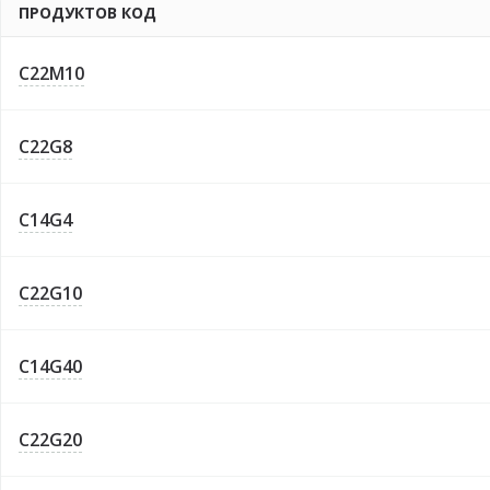
ПРОДУКТОВ КОД
C22M10
C22G8
C14G4
C22G10
C14G40
C22G20