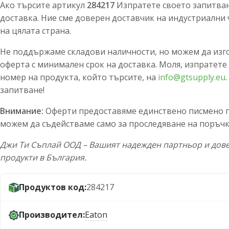
Ако търсите артикул
284217
Изпратете своето запитване
доставка. Ние сме доверен доставчик на индустриални 
на цялата страна.
Не поддържаме складови наличности, но можем да изг
оферта с минимален срок на доставка. Моля, изпратете
номер на продукта, който търсите, на
info@gtsupply.eu
запитване!
Внимание:
Оферти предоставяме единствено писмено по
можем да съдействаме само за проследяване на поръчк
Джи Ти Съплай ООД – Вашият надежден партньор и дове
продукти в България.
Продуктов код:
284217
Производител:
Eaton