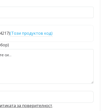
84217)
(Този продуктов код)
збор)
)
итиката за поверителност
.