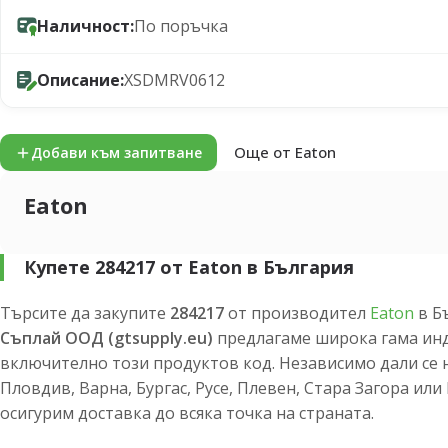
Наличност:
По поръчка
Описание:
XSDMRV0612
Още от Eaton
Добави към запитване
Eaton
Купете 284217 от Eaton в България
Търсите да закупите
284217
от производител
Eaton
в Б
Съплай ООД (gtsupply.eu)
предлагаме широка гама инд
включително този продуктов код. Независимо дали се 
Пловдив, Варна, Бургас, Русе, Плевен, Стара Загора ил
осигурим доставка до всяка точка на страната.