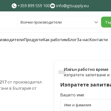
+359 899 559 100
info@gtsupply.eu
Тъ
изводители
Продукти
Как работим
Блог
За нас
Контакти
Извън работно време
изпратете запитване и щ
217
от производител
Изпратете запитв
ани в България от
Вашето име