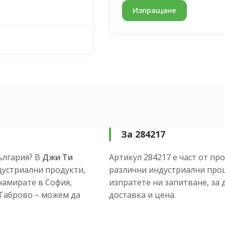
За 284217
ългария? В
Джи Ти
Артикул 284217 е част от пр
устриални продукти,
различни индустриални проц
намирате в София,
изпратете ни запитване, за 
и Габрово – можем да
доставка и цена.