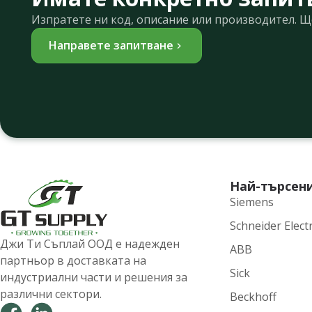
Изпратете ни код, описание или производител. 
Направете запитване
Най-търсен
Siemens
Schneider Electr
Джи Ти Съплай ООД е надежден
ABB
партньор в доставката на
Sick
индустриални части и решения за
различни сектори.
Beckhoff