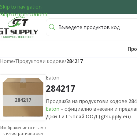
Skip to navigation
Skip to main content
Про
Home
/
Продуктови кодове
/
284217
Eaton
284217
284217
Продажба на продуктови кодове
284
Eaton
– официално внесени и предлаг
Джи Ти Съплай ООД (gtsupply.eu)
.
Изображението е само
с илюстративна цел