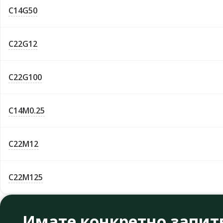
C14G50
C22G12
C22G100
C14M0.25
C22M12
C22M125
Имате конкретно запит