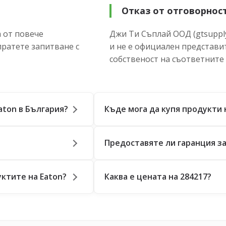
Отказ от отговорнос
 от повече
Джи Ти Съплай ООД (gtsupply
пратете запитване с
и не е официален представи
собственост на съответните
aton в България?
Къде мога да купя продукти 
Предоставяте ли гаранция за
ктите на Eaton?
Каква е цената на 284217?