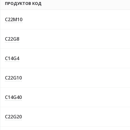
ПРОДУКТОВ КОД
C22M10
C22G8
C14G4
C22G10
C14G40
C22G20