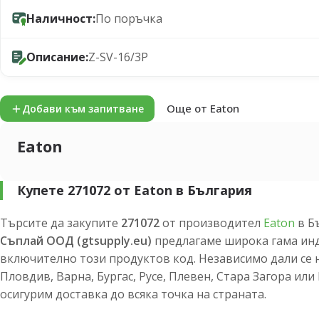
Наличност:
По поръчка
Описание:
Z-SV-16/3P
Още от Eaton
Добави към запитване
Eaton
Купете 271072 от Eaton в България
Търсите да закупите
271072
от производител
Eaton
в Б
Съплай ООД (gtsupply.eu)
предлагаме широка гама инд
включително този продуктов код. Независимо дали се 
Пловдив, Варна, Бургас, Русе, Плевен, Стара Загора ил
осигурим доставка до всяка точка на страната.