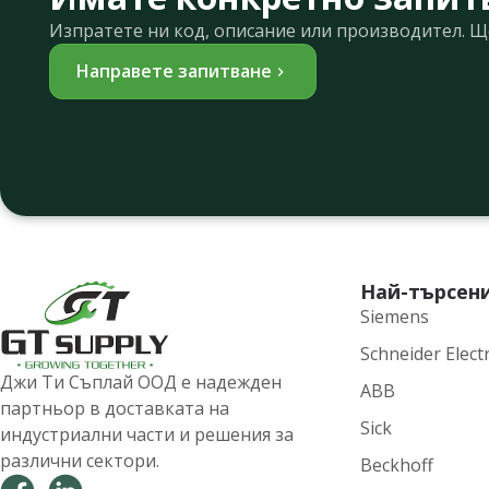
Изпратете ни код, описание или производител. 
Направете запитване
Най-търсен
Siemens
Schneider Electr
Джи Ти Съплай ООД е надежден
ABB
партньор в доставката на
Sick
индустриални части и решения за
различни сектори.
Beckhoff