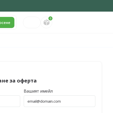
0
Направете запитване
рсене
ане за оферта
Вашият имейл