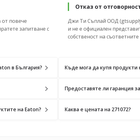
Отказ от отговорнос
 от повече
Джи Ти Съплай ООД (gtsupply
пратете запитване с
и не е официален представи
собственост на съответните
aton в България?
Къде мога да купя продукти 
Предоставяте ли гаранция за
ктите на Eaton?
Каква е цената на 271072?