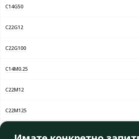
C14G50
C22G12
C22G100
C14M0.25
C22M12
C22M125
Имате конкретно запит