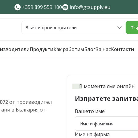
+359 899 559 100
info@gtsupply.eu
Тъ
изводители
Продукти
Как работим
Блог
За нас
Контакти
В момента сме онлайн
Изпратете запитв
072
от производител
ани в България от
Вашето име
Име на фирма