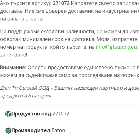
Ако търсите артикул
271072
Изпратете своето запитване
доставка. Ние сме доверен доставчик на индустриални 
на цялата страна.
Не поддържаме складови наличности, но можем да изг
оферта с минимален срок на доставка. Моля, изпратете
номер на продукта, който търсите, на
info@gtsupply.eu
запитване!
Внимание:
Оферти предоставяме единствено писмено по
можем да съдействаме само за проследяване на поръчк
Джи Ти Съплай ООД – Вашият надежден партньор и дове
продукти в България.
Продуктов код:
271072
Производител:
Eaton