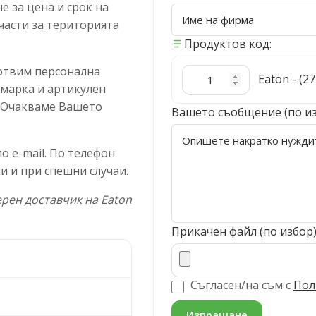
 за цена и срок на
части за територията
Продуктов код:
отвим персонална
Eaton - (2
 марка и артикулен
. Очакваме Вашето
Вашето съобщение (по и
 e-mail. По телефон
и и при спешни случаи.
рен доставчик на Eaton
Прикачен файл (по избор
Съгласен/на съм с
Пол