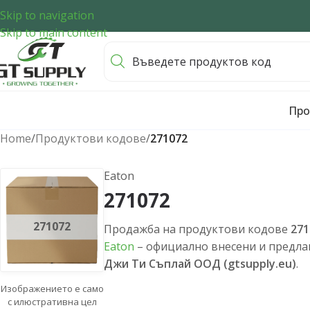
Skip to navigation
Skip to main content
Про
Home
/
Продуктови кодове
/
271072
Eaton
271072
271072
Продажба на продуктови кодове
271
Eaton
– официално внесени и предлаг
Джи Ти Съплай ООД (gtsupply.eu)
.
Изображението е само
с илюстративна цел