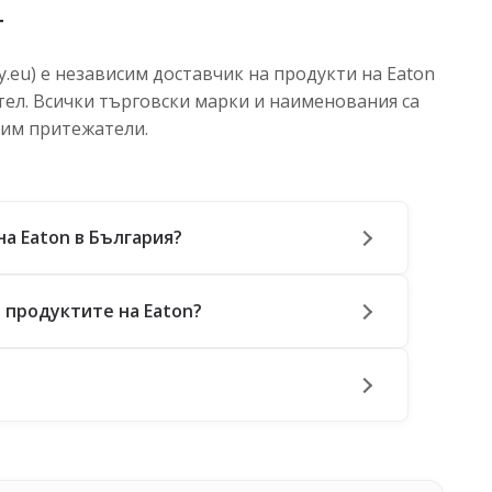
т
.eu) е независим доставчик на продукти на Eaton
тел. Всички търговски марки и наименования са
 им притежатели.
на Eaton в България?
 продуктите на Eaton?