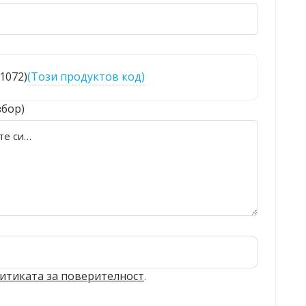
71072)
(Този продуктов код)
збор)
)
итиката за поверителност
.