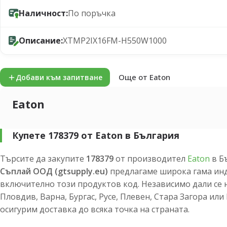
Наличност:
По поръчка
Описание:
XTMP2IX16FM-H550W1000
Още от Eaton
Добави към запитване
Eaton
Купете 178379 от Eaton в България
Търсите да закупите
178379
от производител
Eaton
в Б
Съплай ООД (gtsupply.eu)
предлагаме широка гама инд
включително този продуктов код. Независимо дали се 
Пловдив, Варна, Бургас, Русе, Плевен, Стара Загора ил
осигурим доставка до всяка точка на страната.