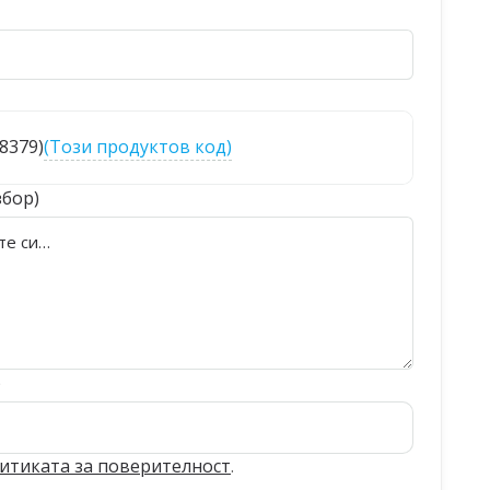
78379)
(Този продуктов код)
збор)
)
итиката за поверителност
.