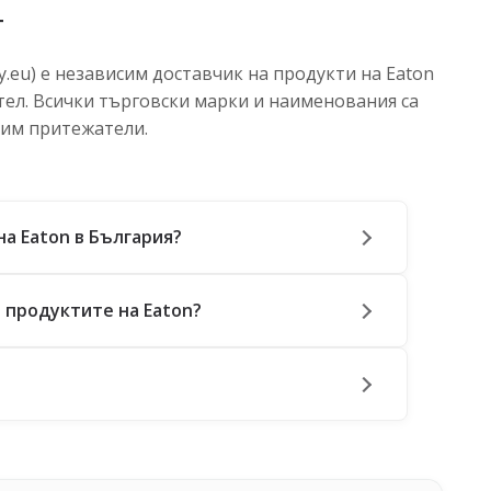
т
.eu) е независим доставчик на продукти на Eaton
тел. Всички търговски марки и наименования са
 им притежатели.
на Eaton в България?
 продуктите на Eaton?