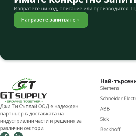
Изпратете ни код, описание или производител. 
Направете запитване
Най-търсен
Siemens
Schneider Electr
Джи Ти Съплай ООД е надежден
ABB
партньор в доставката на
Sick
индустриални части и решения за
различни сектори.
Beckhoff