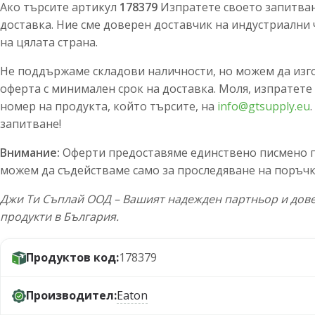
Ако търсите артикул
178379
Изпратете своето запитване
доставка. Ние сме доверен доставчик на индустриални 
на цялата страна.
Не поддържаме складови наличности, но можем да изг
оферта с минимален срок на доставка. Моля, изпратете
номер на продукта, който търсите, на
info@gtsupply.eu
запитване!
Внимание:
Оферти предоставяме единствено писмено по
можем да съдействаме само за проследяване на поръчк
Джи Ти Съплай ООД – Вашият надежден партньор и дове
продукти в България.
Продуктов код:
178379
Производител:
Eaton