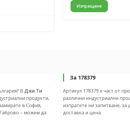
За 178379
ългария? В
Джи Ти
Артикул 178379 е част от пр
устриални продукти,
различни индустриални проц
намирате в София,
изпратете ни запитване, за 
и Габрово – можем да
доставка и цена.