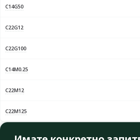
C14G50
C22G12
C22G100
C14M0.25
C22M12
C22M125
Имате конкретно запит