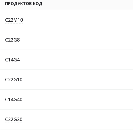
ПРОДУКТОВ КОД
C22M10
C22G8
C14G4
C22G10
C14G40
C22G20