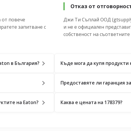
Отказ от отговорнос
 от повече
Джи Ти Съплай ООД (gtsupply
пратете запитване с
и не е официален представи
собственост на съответните
aton в България?
Къде мога да купя продукти 
Предоставяте ли гаранция за
ктите на Eaton?
Каква е цената на 178379?