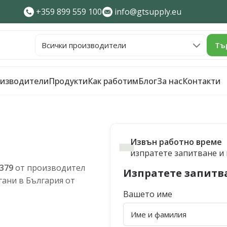
+359 899 559 100
info@gtsupply.eu
Тъ
изводители
Продукти
Как работим
Блог
За нас
Контакти
Извън работно време
изпратете запитване и щ
379
от производител
Изпратете запитв
ани в България от
Вашето име