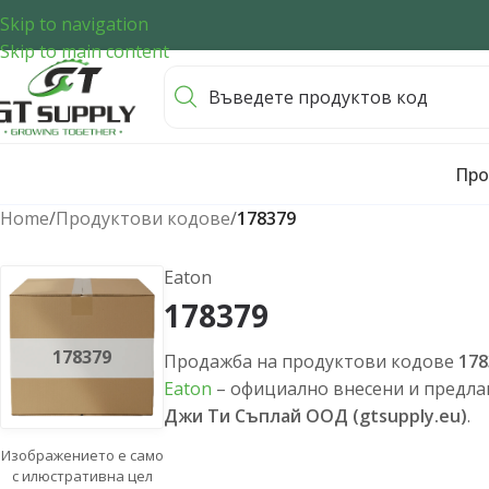
Skip to navigation
Skip to main content
Про
Home
/
Продуктови кодове
/
178379
Eaton
178379
178379
Продажба на продуктови кодове
178
Eaton
– официално внесени и предлаг
Джи Ти Съплай ООД (gtsupply.eu)
.
Изображението е само
с илюстративна цел