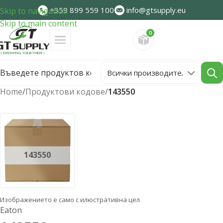
+359 899 559 100
info@gtsupply.eu
Skip to navigation
Skip to main content
0
Направете запитван
Home
/
Продуктови кодове
/
143550
143550
Изображението е само с илюстративна цел
Eaton