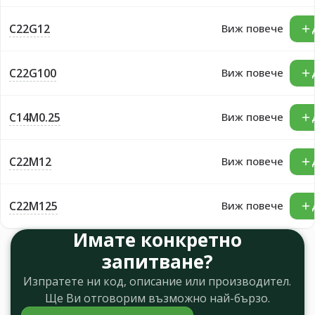
C22G12
Виж повече
C22G100
Виж повече
C14M0.25
Виж повече
C22M12
Виж повече
C22M125
Виж повече
Имате конкретно
запитване?
Изпратете ни код, описание или производител.
Ще Ви отговорим възможно най-бързо.