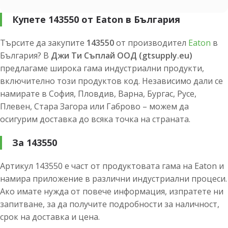
Купете 143550 от Eaton в България
Търсите да закупите
143550
от производител
Eaton
в
България? В
Джи Ти Съплай ООД (gtsupply.eu)
предлагаме широка гама индустриални продукти,
включително този продуктов код. Независимо дали се
намирате в София, Пловдив, Варна, Бургас, Русе,
Плевен, Стара Загора или Габрово – можем да
осигурим доставка до всяка точка на страната.
За 143550
Артикул 143550 е част от продуктовата гама на Eaton и
намира приложение в различни индустриални процеси.
Ако имате нужда от повече информация, изпратете ни
запитване, за да получите подробности за наличност,
срок на доставка и цена.