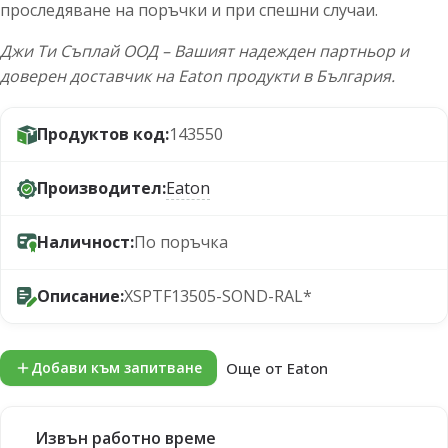
проследяване на поръчки и при спешни случаи.
Джи Ти Съплай ООД – Вашият надежден партньор и
доверен доставчик на Eaton продукти в България.
Продуктов код:
143550
Производител:
Eaton
Наличност:
По поръчка
Описание:
XSPTF13505-SOND-RAL*
Още от Eaton
Добави към запитване
Извън работно време