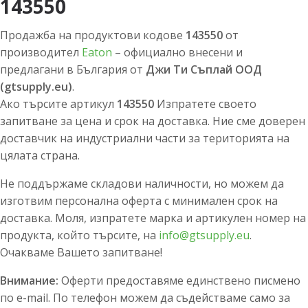
143550
Продажба на продуктови кодове
143550
от
производител
Eaton
– официално внесени и
предлагани в България от
Джи Ти Съплай ООД
(gtsupply.eu)
.
Ако търсите артикул
143550
Изпратете своето
запитване за цена и срок на доставка. Ние сме доверен
доставчик на индустриални части за територията на
цялата страна.
Не поддържаме складови наличности, но можем да
изготвим персонална оферта с минимален срок на
доставка. Моля, изпратете марка и артикулен номер на
продукта, който търсите, на
info@gtsupply.eu
.
Очакваме Вашето запитване!
Внимание:
Оферти предоставяме единствено писмено
по e-mail. По телефон можем да съдействаме само за