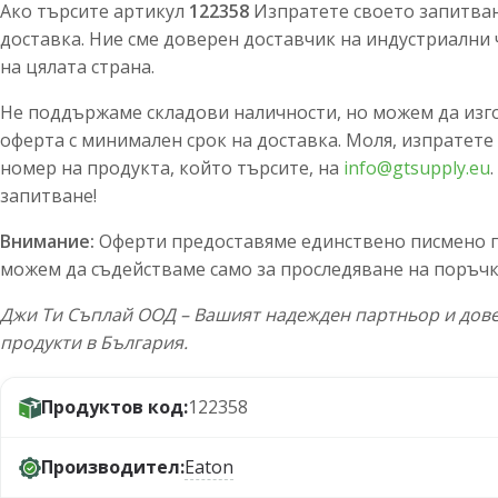
Ако търсите артикул
122358
Изпратете своето запитване
доставка. Ние сме доверен доставчик на индустриални 
на цялата страна.
Не поддържаме складови наличности, но можем да изг
оферта с минимален срок на доставка. Моля, изпратете
номер на продукта, който търсите, на
info@gtsupply.eu
запитване!
Внимание:
Оферти предоставяме единствено писмено по
можем да съдействаме само за проследяване на поръчк
Джи Ти Съплай ООД – Вашият надежден партньор и дове
продукти в България.
Продуктов код:
122358
Производител:
Eaton