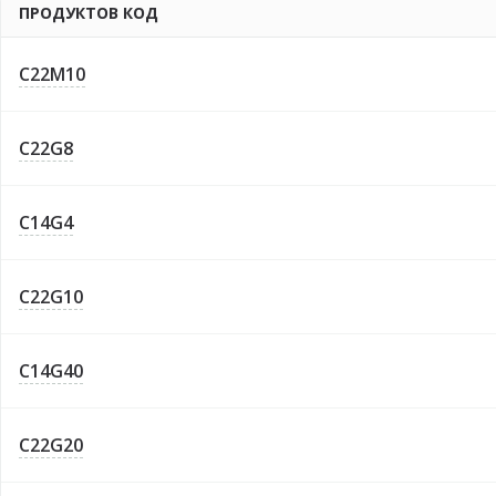
ПРОДУКТОВ КОД
C22M10
C22G8
C14G4
C22G10
C14G40
C22G20