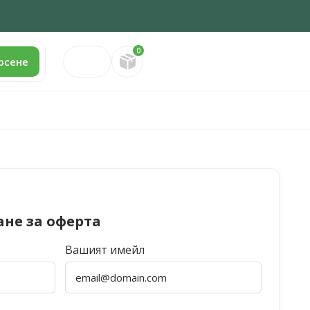
0
Направете запитване
рсене
ане за оферта
Вашият имейл