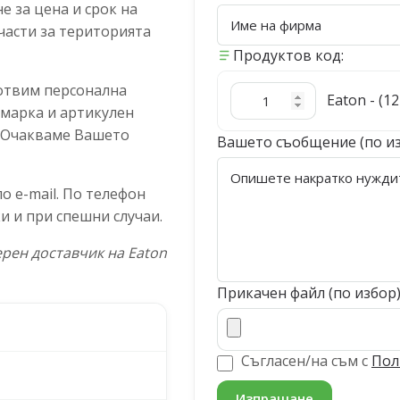
 за цена и срок на
части за територията
Продуктов код:
отвим персонална
Eaton - (1
 марка и артикулен
. Очакваме Вашето
Вашето съобщение (по и
 e-mail. По телефон
и и при спешни случаи.
рен доставчик на Eaton
Прикачен файл (по избор
Съгласен/на съм с
Пол