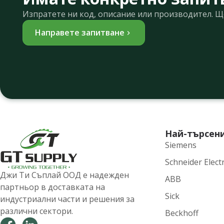
Изпратете ни код, описание или производител. 
Направете запитване
Най-търсен
Siemens
Schneider Electr
Джи Ти Съплай ООД е надежден
ABB
партньор в доставката на
Sick
индустриални части и решения за
различни сектори.
Beckhoff