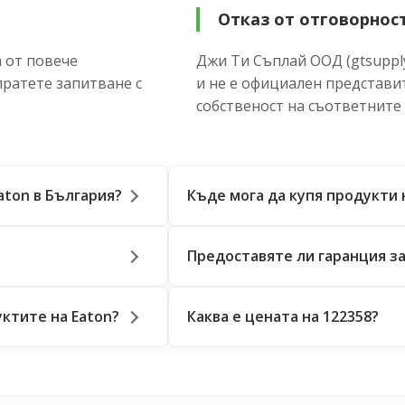
Отказ от отговорнос
 от повече
Джи Ти Съплай ООД (gtsupply
пратете запитване с
и не е официален представи
собственост на съответните
aton в България?
Къде мога да купя продукти 
Предоставяте ли гаранция за
ктите на Eaton?
Каква е цената на 122358?