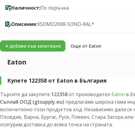
Наличност:
По поръчка
Описание:
XSDMD2008-SOND-RAL*
Още от Eaton
Добави към запитване
Eaton
Купете 122358 от Eaton в България
Търсите да закупите
122358
от производител
Eaton
в Б
Съплай ООД (gtsupply.eu)
предлагаме широка гама инд
включително този продуктов код. Независимо дали се 
Пловдив, Варна, Бургас, Русе, Плевен, Стара Загора ил
осигурим доставка до всяка точка на страната.