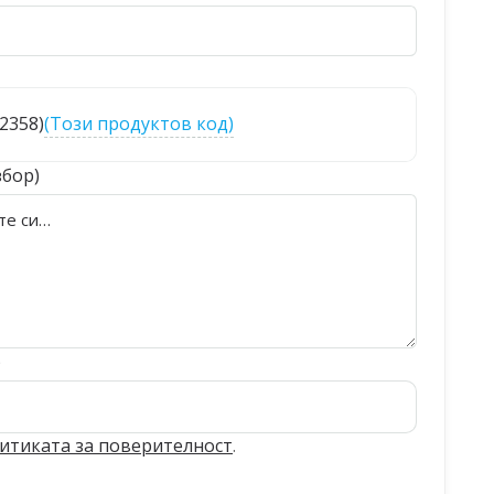
22358)
(Този продуктов код)
збор)
)
итиката за поверителност
.