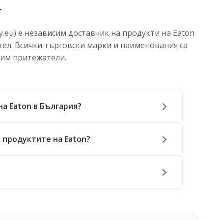
т
.eu) е независим доставчик на продукти на Eaton
тел. Всички търговски марки и наименования са
 им притежатели.
на Eaton в България?
 продуктите на Eaton?