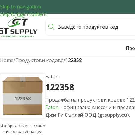
Skip to navigation
Skip to main content
Про
Home
/
Продуктови кодове
/
122358
Eaton
122358
122358
Продажба на продуктови кодове
122
Eaton
– официално внесени и предлаг
Джи Ти Съплай ООД (gtsupply.eu)
.
Изображението е само
с илюстративна цел