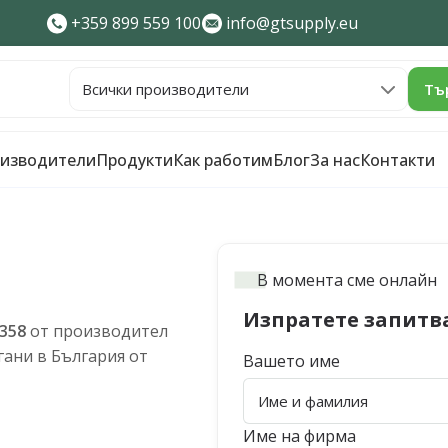
+359 899 559 100
info@gtsupply.eu
Тъ
изводители
Продукти
Как работим
Блог
За нас
Контакти
В момента сме онлайн
Изпратете запитв
358
от производител
ани в България от
Вашето име
Име на фирма