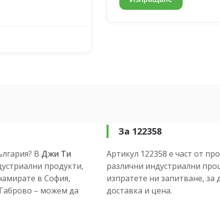
За 122358
ългария? В
Джи Ти
Артикул 122358 е част от пр
устриални продукти,
различни индустриални проц
намирате в София,
изпратете ни запитване, за 
и Габрово – можем да
доставка и цена.