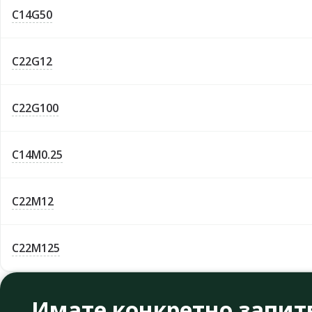
C14G50
C22G12
C22G100
C14M0.25
C22M12
C22M125
Имате конкретно запит